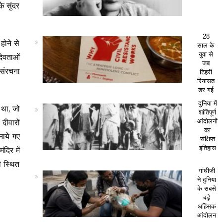
े सुंदर
28
होने से
साल के
युवा से
-देवताओं
जब
 संरचना
टिहरी
रियासत
डर गई
दुनिया में
ण था, जो
शांतिपूर्ण
 दीवारों
आंदोलनों
का
नाये गए
संक्षिप्त
इतिहास
दिर में
ी स्थित
गांधीजी
ने दुनिया
के सबसे
बड़े
अहिंसक
आंदोलन