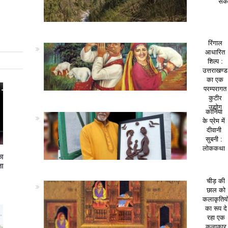
सकत
रिंगाल
आधारित
शिल्प :
उत्तराखण्ड
का एक
परम्परागत
कुटीर
उद्योग
कानिया
के प्रेम में
दीवानी
सुबनी :
लोककथा
का
ा
चीड़ की
छाल को
कलाकृतियो
का रूप दे
रहा एक
कलाकार