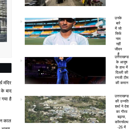
उनके
बारे
में जो
सिर्फ
नाम
नहीं
जीवन
हैं
उत्तराखण्ड
के आयुष
के हाथ में
दिल्ली की
रणजी टीम
य मंदिर
की कमान
 के बाद
उत्तराखण्ड
 गया है
की उन्नति
शर्मा ने देश
का गौरव
बढ़ाया,
गीन काल
कॉमनवेल्थ
-26 में
माण अलग-