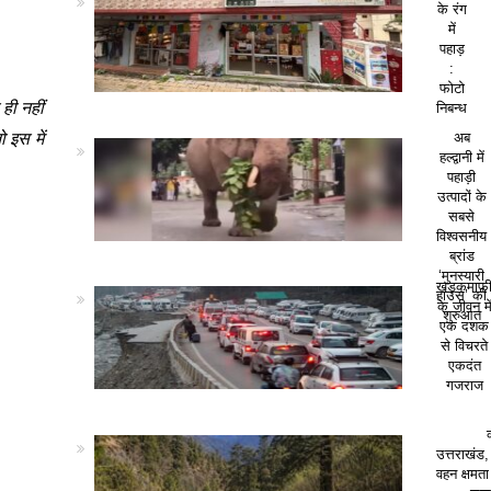
के रंग
में
पहाड़
:
फोटो
ही नहीं
निबन्ध
 इस में
अब
हल्द्वानी में
पहाड़ी
उत्पादों के
सबसे
विश्वसनीय
ब्रांड
‘मुनस्यारी
खड़कमाफ
हाउस’ की
के जीवन मे
शुरुआत
एक दशक
से विचरते
एकदंत
गजराज
उत्तराखंड,
वहन क्षमत