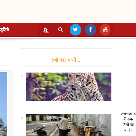
जुड़िये
सभी कॉलम पढ़ें …
उत्तराखण्ड
में वन्य-
जीवों का
आतंक