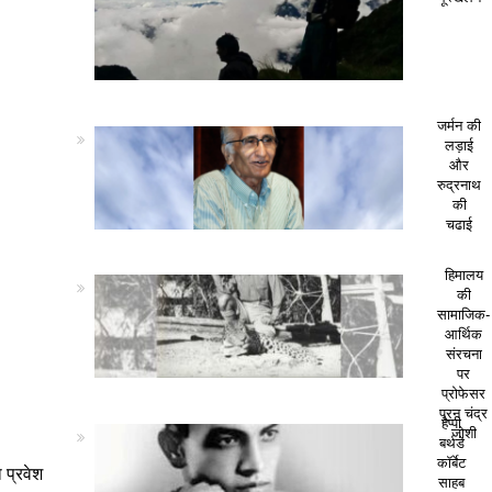
जर्मन की
लड़ाई
और
रुद्रनाथ
की
चढाई
हिमालय
की
सामाजिक-
आर्थिक
संरचना
पर
प्रोफेसर
पूरन चंद्र
हैप्पी
जोशी
बर्थडे
कॉर्बेट
 प्रवेश
साहब