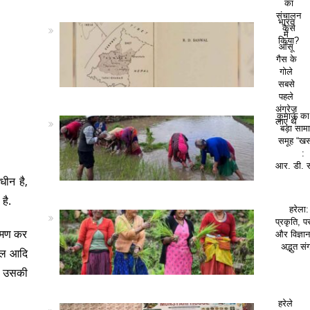
का
संचालन
भारत
कैसे
में
किया?
आँसू
गैस के
गोले
सबसे
पहले
अंग्रेज़
कुमाऊं क
लाए थे
बड़ा सा
समूह “खस
:
आर. डी. 
धीन है,
है.
हरेला:
प्रकृति, पर
्रमण कर
और विज्ञा
अद्भुत सं
ताल आदि
भी उसकी
हरेले