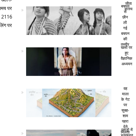
जीता
बचपन
-समय पर
कांस्य
से
से 2116
छीन
ली
लिंग पर
गई
बचपन
की
तस्वीर
खसों पर
हुए
वैज्ञानिक
अध्ययन
वह
माला
के गेट
पर
सुबह-
शाम
पहरा
देते
पहाड़ो में
मिलता
भूस्खलन