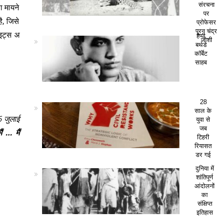
संरचना
ा मायने
पर
ै, जिसे
प्रोफेसर
पूरन चंद्र
 इट्स अ
हैप्पी
जोशी
बर्थडे
कॉर्बेट
साहब
28
साल के
6 जुलाई
युवा से
जब
ैं … मैं
टिहरी
रियासत
डर गई
दुनिया में
शांतिपूर्ण
आंदोलनों
का
संक्षिप्त
इतिहास