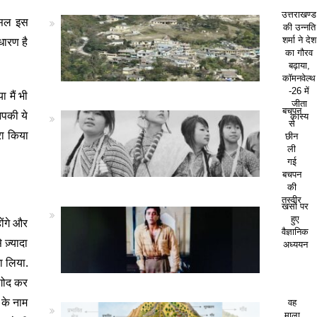
उत्तराखण्ड
रअसल इस
की उन्नति
धारण है
शर्मा ने देश
का गौरव
बढ़ाया,
कॉमनवेल्थ
-26 में
 मैं भी
जीता
बचपन
आपकी ये
कांस्य
से
रा किया
छीन
ली
गई
बचपन
की
तस्वीर
खसों पर
हुए
ोंगे और
वैज्ञानिक
ज़्यादा
अध्ययन
गा लिया.
-गोद कर
 के नाम
वह
माला