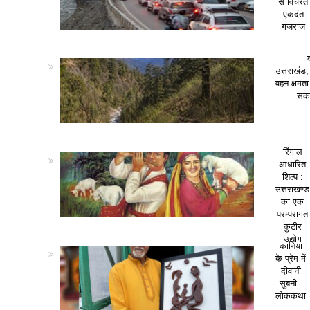
से विचरते
एकदंत
गजराज
उत्तराखंड,
वहन क्षमत
सकत
रिंगाल
आधारित
शिल्प :
उत्तराखण्ड
का एक
परम्परागत
कुटीर
उद्योग
कानिया
के प्रेम में
दीवानी
सुबनी :
लोककथा