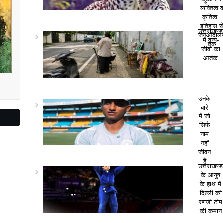
व्यक्तित्व 
कृतित्व :
इतिहास स
उत्तराखण्ड
जनआंदोल
में वन्य-
तक
जीवों का
आतंक
उनके
बारे
में जो
सिर्फ
नाम
नहीं
जीवन
हैं
उत्तराखण्ड
के आयुष
के हाथ में
दिल्ली की
रणजी टीम
की कमान