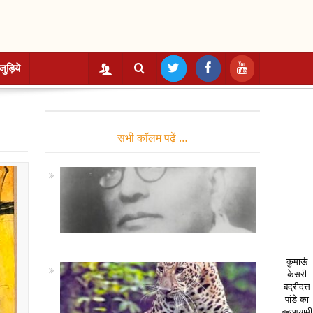
जुड़िये
सभी कॉलम पढ़ें …
कुमाऊं
केसरी
बद्रीदत्त
पांडे का
बहुआयामी