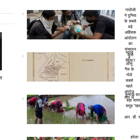
गांधीजी
ने दुनिया
के सबसे
बड़े
अहिंसक
आंदोलन
का
संचालन
भारत
कैसे
में
किया?
आँसू
गैस के
गोले
त
सबसे
पहले
अंग्रेज़
कुमाऊं क
लाए थे
बड़ा सा
समूह “खस
:
आर. डी. 
हरेला: