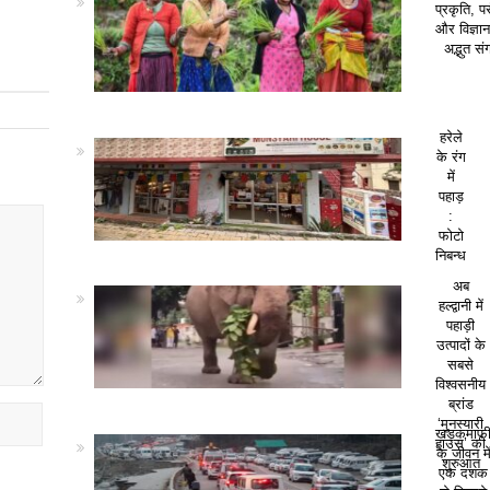
प्रकृति, पर
और विज्ञा
अद्भुत सं
हरेले
के रंग
में
पहाड़
:
फोटो
निबन्ध
अब
हल्द्वानी में
पहाड़ी
उत्पादों के
सबसे
विश्वसनीय
ब्रांड
‘मुनस्यारी
खड़कमाफ
हाउस’ की
के जीवन मे
शुरुआत
एक दशक