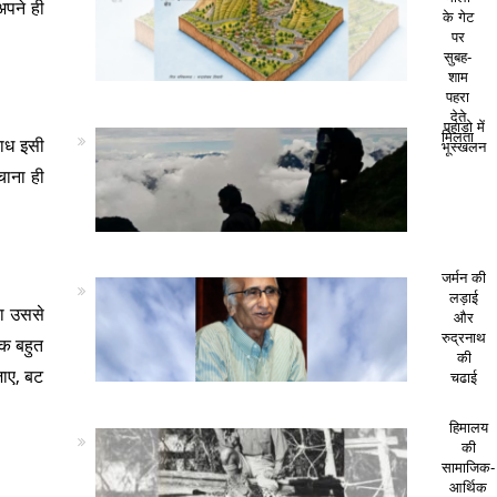
अपने ही
के गेट
पर
सुबह-
शाम
पहरा
देते
पहाड़ो में
मिलता
राध इसी
भूस्खलन
चाना ही
जर्मन की
लड़ाई
या उससे
और
रुद्रनाथ
एक बहुत
की
जाए, बट
चढाई
हिमालय
की
सामाजिक-
आर्थिक