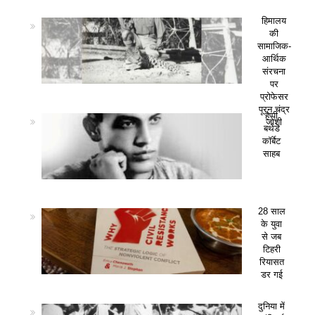
हिमालय
की
सामाजिक-
आर्थिक
संरचना
पर
प्रोफेसर
पूरन चंद्र
हैप्पी
जोशी
बर्थडे
कॉर्बेट
साहब
28 साल
के युवा
से जब
टिहरी
रियासत
डर गई
दुनिया में