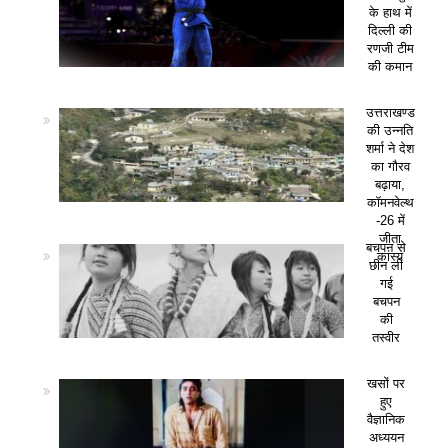
के हाथ में
दिल्ली की
रणजी टीम
की कमान
उत्तराखण्ड
की उन्नति
शर्मा ने देश
का गौरव
बढ़ाया,
कॉमनवेल्थ
-26 में
जीता
बचपन से
कांस्य
छीन ली
गई
बचपन
की
तस्वीर
खसों पर
हुए
वैज्ञानिक
अध्ययन