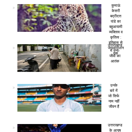
कुमाऊं
केसरी
बद्रीदत्त
पांडे का
बहुआयामी
व्यक्तित्व व
कृतित्व :
इतिहास से
उत्तराखण्ड
जनआंदोलन
में वन्य-
तक
जीवों का
आतंक
उनके
बारे में
जो सिर्फ
नाम नहीं
जीवन हैं
उत्तराखण्ड
के आयुष