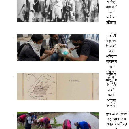
शांतिपूर्ण
आंदोलनों
का
संक्षिप्त
इतिहास
गांधीजी
ने दुनिया
के सबसे
बड़े
अहिंसक
आंदोलन
का
संचालन
भारत में
कैसे
आँसू गैस
किया?
के गोले
सबसे
पहले
अंग्रेज़
लाए थे
कुमाऊं का सबसे
बड़ा सामाजिक
समूह “खस” रहा