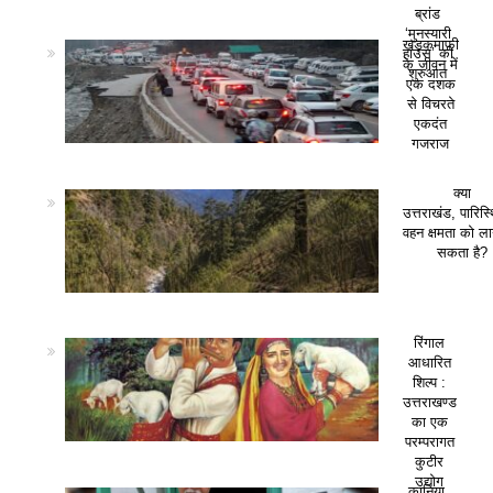
ब्रांड
‘मुनस्यारी
खड़कमाफी
हाउस’ की
के जीवन में
शुरुआत
एक दशक
से विचरते
एकदंत
गजराज
क्या
उत्तराखंड, पारिस
वहन क्षमता को ला
सकता है?
रिंगाल
आधारित
शिल्प :
उत्तराखण्ड
का एक
परम्परागत
कुटीर
उद्योग
कानिया