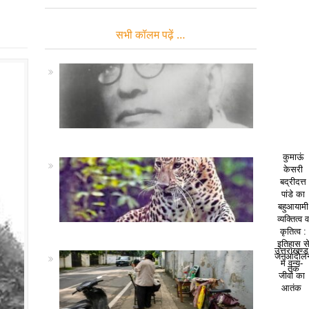
सभी कॉलम पढ़ें …
कुमाऊं
केसरी
बद्रीदत्त
पांडे का
बहुआयामी
व्यक्तित्व 
कृतित्व :
इतिहास स
उत्तराखण्ड
जनआंदोल
में वन्य-
तक
जीवों का
आतंक