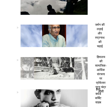
जर्मन की
लड़ाई
और
रुद्रनाथ
की
चढाई
हिमालय
की
सामाजिक-
आर्थिक
संरचना
पर
प्रोफेसर
पूरन चंद्र
हैप्पी
जोशी
बर्थडे
कॉर्बेट
साहब