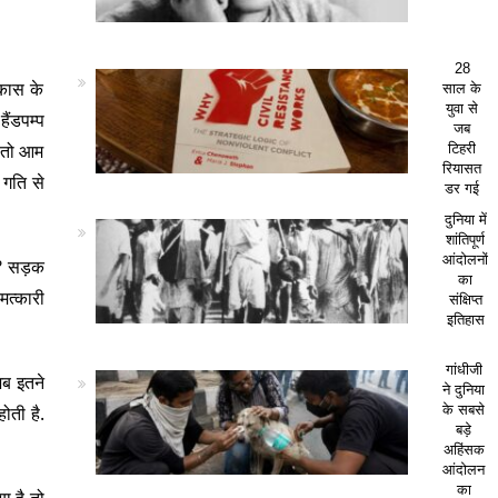
28
िकास के
साल के
युवा से
ैंडपम्प
जब
ै तो आम
टिहरी
रियासत
 गति से
डर गई
दुनिया में
शांतिपूर्ण
आंदोलनों
या? सड़क
का
मत्कारी
संक्षिप्त
इतिहास
गांधीजी
जब इतने
ने दुनिया
ोती है.
के सबसे
बड़े
अहिंसक
आंदोलन
का
ा है तो