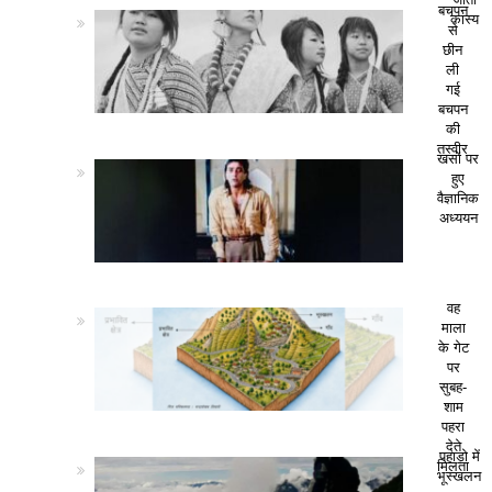
बचपन
कांस्य
से
छीन
ली
गई
बचपन
की
तस्वीर
खसों पर
हुए
वैज्ञानिक
अध्ययन
वह
माला
के गेट
पर
सुबह-
शाम
पहरा
देते
पहाड़ो में
मिलता
भूस्खलन