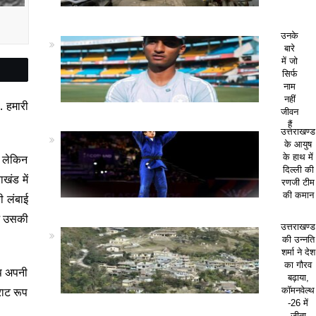
उनके
बारे
में जो
सिर्फ
नाम
नहीं
. हमारी
जीवन
हैं
उत्तराखण्ड
के आयुष
के हाथ में
. लेकिन
दिल्ली की
खंड में
रणजी टीम
की कमान
ी लंबाई
आज उसकी
उत्तराखण्ड
की उन्नति
शर्मा ने देश
का गौरव
आप अपनी
बढ़ाया,
राट रूप
कॉमनवेल्थ
-26 में
जीता