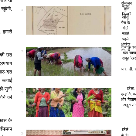
संचालन
भारत
 खुदेगी,
कैसे
में
किया?
आँसू
गैस के
गोले
. हमारी
सबसे
पहले
अंग्रेज़
कुमाऊं क
लाए थे
बड़ा सा
ी की उस
समूह “खस
द्रपयाग
:
आर. डी. 
ई आठ-दस
ी ऊंचाई
ही-सुनी
हरेला:
प्रकृति, पर
होने की
और विज्ञा
अद्भुत सं
िकास के
ैंडपम्प
हरेले
के रंग