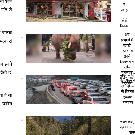
ै तो आम
में
 गति से
पहाड़
:
फोटो
निबन्ध
या? सड़क
अब
हल्द्वानी में
मत्कारी
पहाड़ी
उत्पादों के
सबसे
विश्वसनीय
जब इतने
ब्रांड
ोती है.
‘मुनस्यारी
खड़कमाफ
हाउस’ की
के जीवन मे
शुरुआत
एक दशक
से विचरते
ा है तो
एकदंत
गजराज
ै. जमीन
उत्तराखंड,
वहन क्षमत
सकत