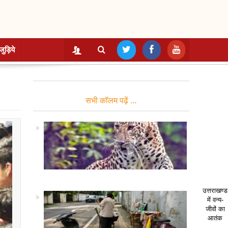
जुड़िये
सभी कॉलम पढ़ें …
उत्तराखण्ड
में वन्य-
जीवों का
आतंक