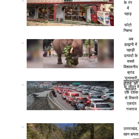
के रंग
में
पहाड़
:
फोटो
निबन्ध
अब
हल्द्वानी में
पहाड़ी
उत्पादों के
सबसे
विश्वसनीय
ब्रांड
‘मुनस्यारी
खड़कमाफ
हाउस’ की
के जीवन मे
शुरुआत
एक दशक
से विचरते
एकदंत
गजराज
उत्तराखंड,
वहन क्षमत