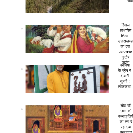
सकत
रिंगाल
आधारित
शिल्प :
उत्तराखण्ड
का एक
परम्परागत
कुटीर
उद्योग
कानिया
के प्रेम में
दीवानी
सुबनी :
लोककथा
चीड़ की
छाल को
कलाकृतियो
का रूप दे
रहा एक
कलाकार