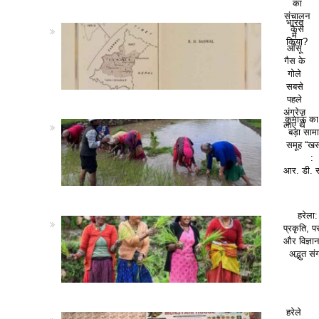
का
संचालन
भारत
कैसे
में
किया?
आँसू
गैस के
गोले
सबसे
पहले
अंग्रेज़
कुमाऊं क
लाए थे
बड़ा सा
समूह “खस
:
आर. डी. 
हरेला:
प्रकृति, पर
और विज्ञा
अद्भुत सं
हरेले