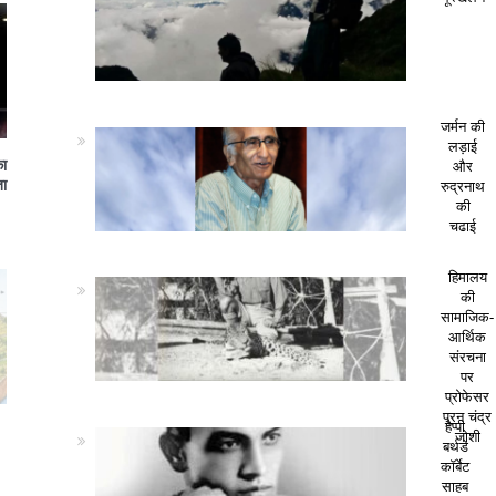
जर्मन की
लड़ाई
का
और
ा
रुद्रनाथ
की
चढाई
हिमालय
की
सामाजिक-
आर्थिक
संरचना
पर
प्रोफेसर
पूरन चंद्र
हैप्पी
जोशी
बर्थडे
कॉर्बेट
साहब