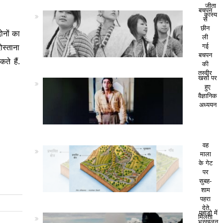
जीता
बचपन
कांस्य
से
छीन
ोनों का
ली
ोस्ताना
गई
बचपन
ते हैं.
की
तस्वीर
खसों पर
हुए
वैज्ञानिक
अध्ययन
वह
माला
के गेट
पर
सुबह-
शाम
पहरा
देते
पहाड़ो में
मिलता
भूस्खलन