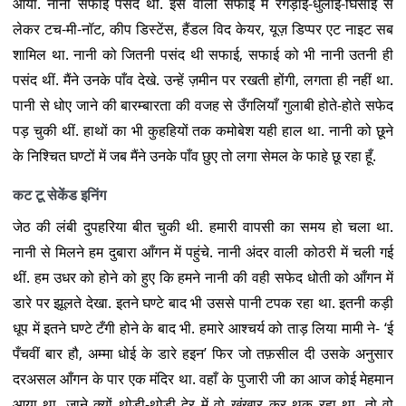
आया. नानी सफाई पसंद थीं. इस वाली सफाई में रगड़ाई-धुलाई-घिसाई से
लेकर टच-मी-नॉट, कीप डिस्टेंस, हैंडल विद केयर, यूज़ डिप्पर एट नाइट सब
शामिल था. नानी को जितनी पसंद थी सफाई, सफाई को भी नानी उतनी ही
पसंद थीं. मैंने उनके पाँव देखे. उन्हें ज़मीन पर रखती होंगी, लगता ही नहीं था.
पानी से धोए जाने की बारम्बारता की वजह से उँगलियाँ गुलाबी होते-होते सफेद
पड़ चुकी थीं. हाथों का भी कुहहियों तक कमोबेश यही हाल था. नानी को छूने
के निश्चित घण्टों में जब मैंने उनके पाँव छुए तो लगा सेमल के फाहे छू रहा हूँ.
कट टू सेकेंड इनिंग
जेठ की लंबी दुपहरिया बीत चुकी थी. हमारी वापसी का समय हो चला था.
नानी से मिलने हम दुबारा आँगन में पहुंचे. नानी अंदर वाली कोठरी में चली गई
थीं. हम उधर को होने को हुए कि हमने नानी की वही सफेद धोती को आँगन में
डारे पर झूलते देखा. इतने घण्टे बाद भी उससे पानी टपक रहा था. इतनी कड़ी
धूप में इतने घण्टे टँगी होने के बाद भी. हमारे आश्चर्य को ताड़ लिया मामी ने- ‘ई
पँचवीं बार हौ, अम्मा धोई के डारे हइन’ फिर जो तफ़सील दी उसके अनुसार
दरअसल आँगन के पार एक मंदिर था. वहाँ के पुजारी जी का आज कोई मेहमान
आया था. जाने क्यों थोड़ी-थोड़ी देर में वो खंखार कर थूक रहा था. तो वो