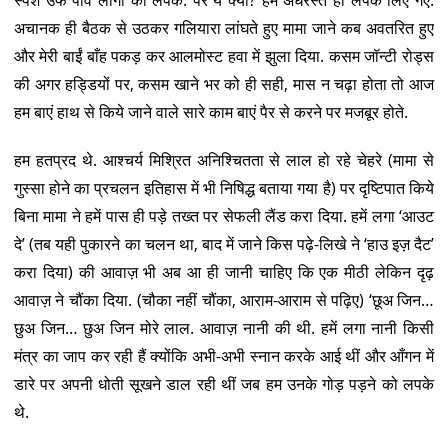
स्पर्श उर्फ पाँव लागी को लपके. पर ये क्या? हम अधरस्ते ही लपक लिए गए.
अचानक ही बैठक से उठकर गलियारा लांघते हुए मामा जाने कब अवतरित हुए
और मेरी बाईं बाँह पकड़ कर आलमोस्ट हवा में झुला दिया. कसम जॉन्टी रोड्स
की अगर हड्डियों पर, कसम खाने भर को ही सही, मास न चढ़ा होता तो आज
हम बाएं हाथ से किये जाने वाले सारे काम बाएं पैर से करने पर मजबूर होते.
हम हतप्रद थे. आश्चर्य मिश्रित अनिश्चितता से लाल हो रहे चेहरे (मामा से
गुस्सा होने का प्रचलन इतिहास में भी निषिद्ध बताया गया है) पर दृष्टिपात किये
बिना मामा ने हमें पास ही पड़े तख्त पर सेफली लैंड करा दिया. हमें लगा ‘आउट
दे’ (तब यही पुकारने का चलन था, बाद में जाने किस पढ़े-लिखे ने ‘हाउ इज़ दैट’
करा दिया) की आवाज़ भी अब आ ही जानी चाहिए कि एक मीठी लेकिन दृढ़
आवाज़ ने चौंका दिया. (चौका नहीं चौंका, आराम-आराम से पढ़िए) ‘छूअ जिन…
छुअ जिन… छुअ जिन मोरे लाल. आवाज़ नानी की थी. हमें लगा नानी किसी
मंत्र का जाप कर रही हैं क्योंकि अभी-अभी स्नान करके आई थीं और आँगन में
डारे पर अपनी धोती सूखने डाल रही थीं जब हम उनके गोड़ पड़ने को लपके
थे.