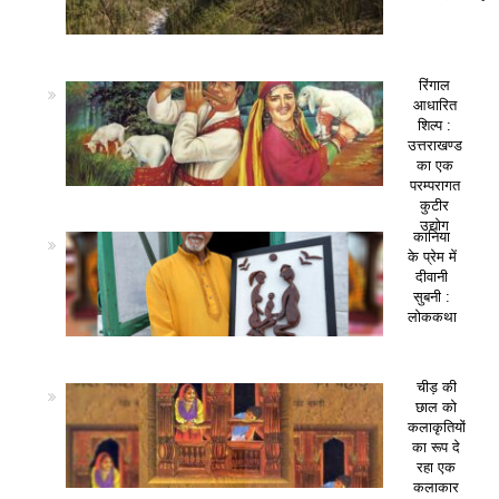
रिंगाल
आधारित
शिल्प :
उत्तराखण्ड
का एक
परम्परागत
कुटीर
उद्योग
कानिया
के प्रेम में
दीवानी
सुबनी :
लोककथा
चीड़ की
छाल को
कलाकृतियों
का रूप दे
रहा एक
कलाकार