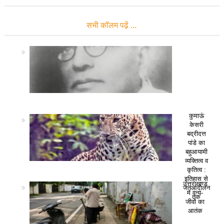
सभी कॉलम पढ़ें …
कुमाऊं
केसरी
बद्रीदत्त
पांडे का
बहुआयामी
व्यक्तित्व व
कृतित्व :
इतिहास से
उत्तराखण्ड
जनआंदोलन
में वन्य-
तक
जीवों का
आतंक