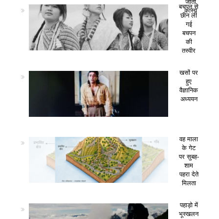
जीता
बचपन से
कांस्य
छीन ली
गई
बचपन
की
तस्वीर
खसों पर
हुए
वैज्ञानिक
अध्ययन
वह माला
के गेट
पर सुबह-
शाम
पहरा देते
मिलता
पहाड़ो में
भूस्खलन