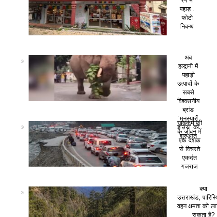
रंग में
पहाड़ :
फोटो
निबन्ध
अब
हल्द्वानी में
पहाड़ी
उत्पादों के
सबसे
विश्वसनीय
ब्रांड
‘मुनस्यारी
खड़कमाफी
हाउस’ की
के जीवन में
शुरुआत
एक दशक
से विचरते
एकदंत
गजराज
क्या
उत्तराखंड, पारिस
वहन क्षमता को ला
सकता है?