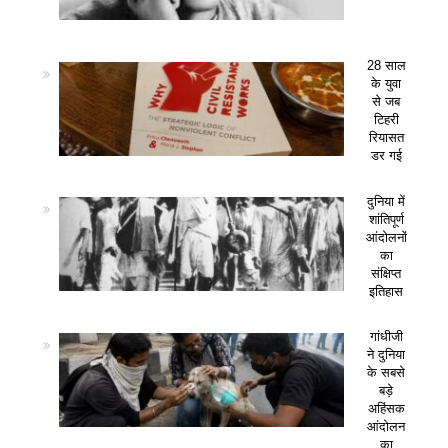
28 साल
के युवा
से जब
टिहरी
रियासत
डर गई
दुनिया में
शांतिपूर्ण
आंदोलनों
का
संक्षिप्त
इतिहास
गांधीजी
ने दुनिया
के सबसे
बड़े
अहिंसक
आंदोलन
का