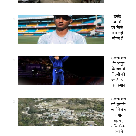
उनके
बारे में
जो सिर्फ
नाम नहीं
जीवन हैं
उत्तराखण्ड
के आयुष
के हाथ में
दिल्ली की
रणजी टीम
की कमान
उत्तराखण्ड
की उन्नति
शर्मा ने देश
का गौरव
बढ़ाया,
कॉमनवेल्थ
-26 में