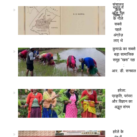
संचालन
भारत में
कैसे
आँसू गैस
किया?
के गोले
सबसे
पहले
अंग्रेज़
लाए थे
कुमाऊं का सबसे
बड़ा सामाजिक
समूह “खस” रहा
:
आर. डी. सनवाल
हरेला:
प्रकृति, परंपरा
और विज्ञान का
अद्भुत संगम
हरेले के