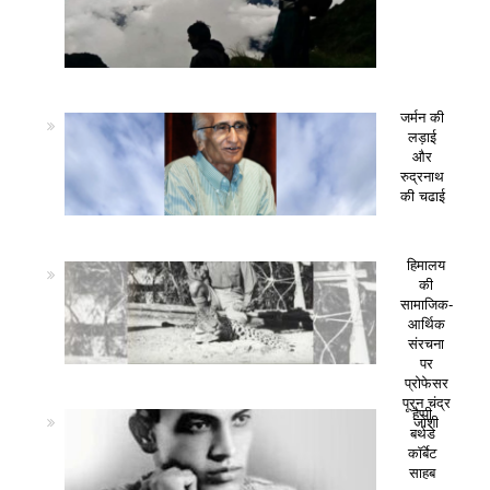
जर्मन की
लड़ाई
और
रुद्रनाथ
की चढाई
हिमालय
की
सामाजिक-
आर्थिक
संरचना
पर
प्रोफेसर
पूरन चंद्र
हैप्पी
जोशी
बर्थडे
कॉर्बेट
साहब