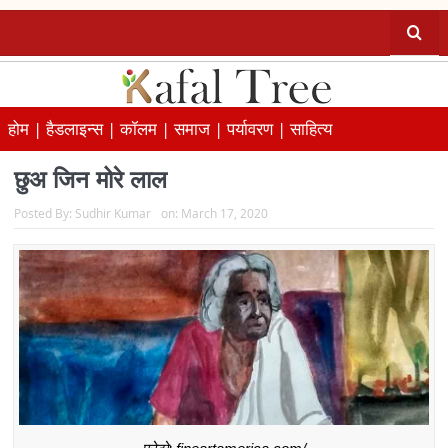
होम |
हैडलाइन्स |
कॉलम |
समाज |
पर्यावरण |
साहित्य
छुअ जिन मोरे लाल
Posted By:
Sudhir Kumar
on:
March 17, 2020