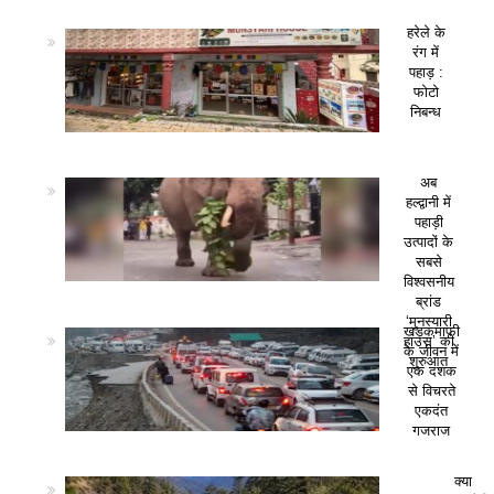
हरेले के
रंग में
पहाड़ :
फोटो
निबन्ध
अब
हल्द्वानी में
पहाड़ी
उत्पादों के
सबसे
विश्वसनीय
ब्रांड
‘मुनस्यारी
खड़कमाफी
हाउस’ की
के जीवन में
शुरुआत
एक दशक
से विचरते
एकदंत
गजराज
क्या