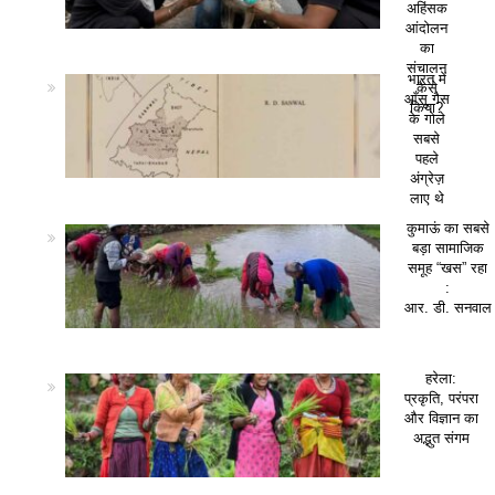
अहिंसक
आंदोलन
का
संचालन
भारत में
कैसे
आँसू गैस
किया?
के गोले
सबसे
पहले
अंग्रेज़
लाए थे
कुमाऊं का सबसे
बड़ा सामाजिक
समूह “खस” रहा
:
आर. डी. सनवाल
हरेला:
प्रकृति, परंपरा
और विज्ञान का
अद्भुत संगम