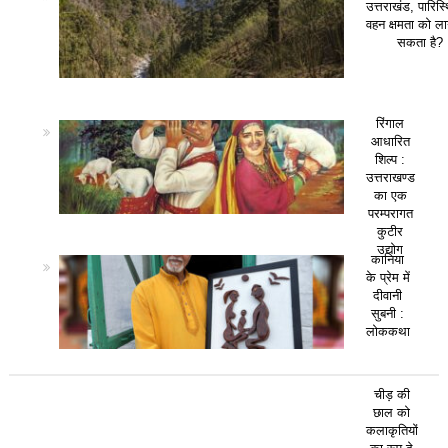
उत्तराखंड, पारिस
वहन क्षमता को ला
सकता है?
रिंगाल
आधारित
शिल्प :
उत्तराखण्ड
का एक
परम्परागत
कुटीर
उद्योग
कानिया
के प्रेम में
दीवानी
सुबनी :
लोककथा
चीड़ की
छाल को
कलाकृतियों