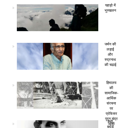
पहाड़ो में
भूस्खलन
जर्मन की
लड़ाई
और
रुद्रनाथ
की चढाई
हिमालय
की
सामाजिक-
आर्थिक
संरचना
पर
प्रोफेसर
पूरन चंद्र
हैप्पी
जोशी
बर्थडे