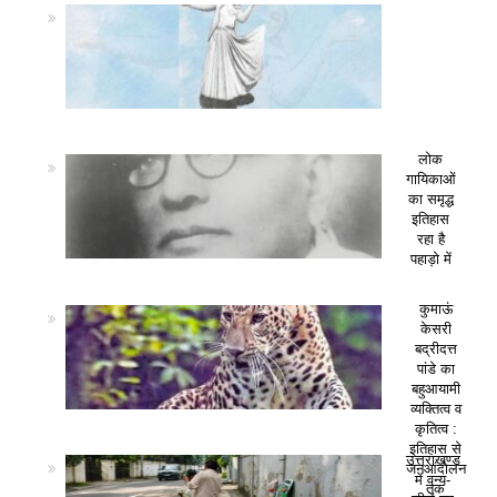
लोक
गायिकाओं
का समृद्ध
इतिहास
रहा है
पहाड़ो में
कुमाऊं
केसरी
बद्रीदत्त
पांडे का
बहुआयामी
व्यक्तित्व व
कृतित्व :
इतिहास से
उत्तराखण्ड
जनआंदोलन
में वन्य-
तक