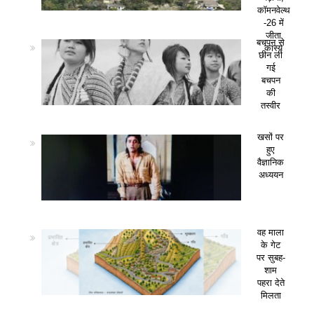
कॉमनवेल्थ
-26 में
जीता
बचपन से
कांस्य
छीन ली
गई
बचपन
की
तस्वीर
खसों पर
हुए
वैज्ञानिक
अध्ययन
वह माला
के गेट
पर सुबह-
शाम
पहरा देते
मिलता