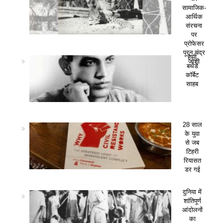
सामाजिक-
आर्थिक
संरचना
पर
प्रोफेसर
पूरन चंद्र
हैप्पी
जोशी
बर्थडे
कॉर्बेट
साहब
28 साल
के युवा
से जब
टिहरी
रियासत
डर गई
दुनिया में
शांतिपूर्ण
आंदोलनों
का