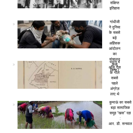
संक्षिप्त
इतिहास
गांधीजी
ने दुनिया
के सबसे
बड़े
अहिंसक
आंदोलन
का
संचालन
भारत में
कैसे
आँसू गैस
किया?
के गोले
सबसे
पहले
अंग्रेज़
लाए थे
कुमाऊं का सबसे
बड़ा सामाजिक
समूह “खस” रहा
:
आर. डी. सनवाल