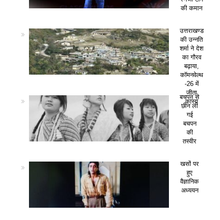
की कमान
उत्तराखण्ड
की उन्नति
शर्मा ने देश
का गौरव
बढ़ाया,
कॉमनवेल्थ
-26 में
जीता
बचपन से
कांस्य
छीन ली
गई
बचपन
की
तस्वीर
खसों पर
हुए
वैज्ञानिक
अध्ययन