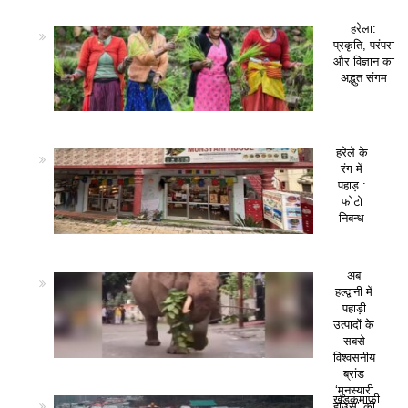
हरेला:
प्रकृति, परंपरा
और विज्ञान का
अद्भुत संगम
हरेले के
रंग में
पहाड़ :
फोटो
निबन्ध
अब
हल्द्वानी में
पहाड़ी
उत्पादों के
सबसे
विश्वसनीय
ब्रांड
‘मुनस्यारी
खड़कमाफी
हाउस’ की