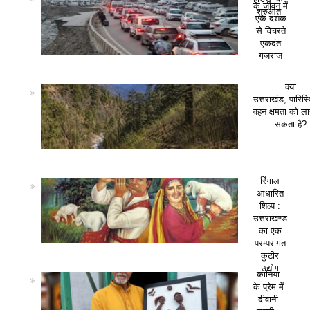
के जीवन में
शुरुआत
एक दशक
से विचरते
एकदंत
गजराज
क्या
उत्तराखंड, पारिस
वहन क्षमता को ला
सकता है?
रिंगाल
आधारित
शिल्प :
उत्तराखण्ड
का एक
परम्परागत
कुटीर
उद्योग
कानिया
के प्रेम में
दीवानी