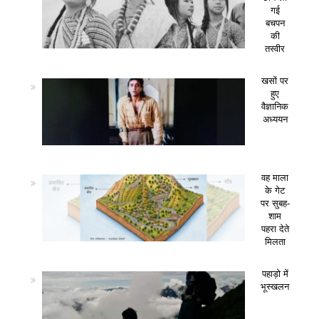
गई
बचपन
की
तस्वीर
खसों पर
हुए
वैज्ञानिक
अध्ययन
वह माला
के गेट
पर सुबह-
शाम
पहरा देते
मिलता
पहाड़ो में
भूस्खलन