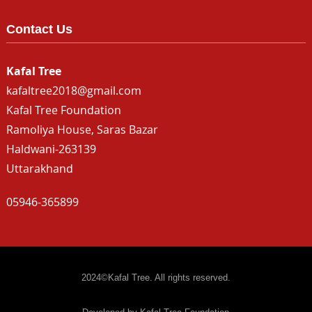
Contact Us
Kafal Tree
kafaltree2018@gmail.com
Kafal Tree Foundation
Ramoliya House, Saras Bazar
Haldwani-263139
Uttarakhand
05946-365899
2024©Kafal Tree. All rights reserved.