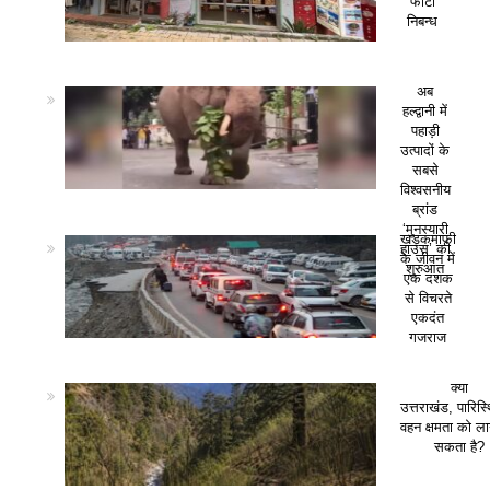
फोटो
निबन्ध
अब
हल्द्वानी में
पहाड़ी
उत्पादों के
सबसे
विश्वसनीय
ब्रांड
‘मुनस्यारी
खड़कमाफी
हाउस’ की
के जीवन में
शुरुआत
एक दशक
से विचरते
एकदंत
गजराज
क्या
उत्तराखंड, पारिस
वहन क्षमता को ला
सकता है?