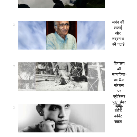
जर्मन की
लड़ाई
और
रुद्रनाथ
की चढाई
हिमालय
की
सामाजिक-
आर्थिक
संरचना
पर
प्रोफेसर
पूरन चंद्र
हैप्पी
जोशी
बर्थडे
कॉर्बेट
साहब