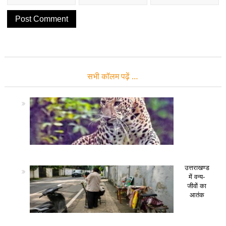
सभी कॉलम पढ़ें …
उत्तराखण्ड
में वन्य-
जीवों का
आतंक