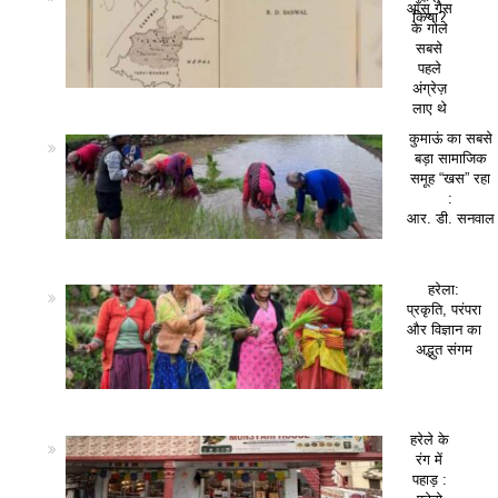
आँसू गैस
किया?
के गोले
सबसे
पहले
अंग्रेज़
लाए थे
कुमाऊं का सबसे
बड़ा सामाजिक
समूह “खस” रहा
:
आर. डी. सनवाल
हरेला:
प्रकृति, परंपरा
और विज्ञान का
अद्भुत संगम
हरेले के
रंग में
पहाड़ :