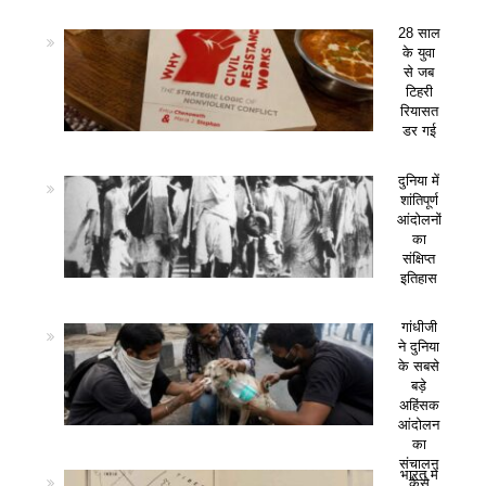
28 साल
के युवा
से जब
टिहरी
रियासत
डर गई
दुनिया में
शांतिपूर्ण
आंदोलनों
का
संक्षिप्त
इतिहास
गांधीजी
ने दुनिया
के सबसे
बड़े
अहिंसक
आंदोलन
का
संचालन
भारत में
कैसे