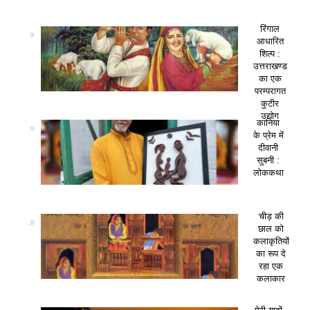
रिंगाल
आधारित
शिल्प :
उत्तराखण्ड
का एक
परम्परागत
कुटीर
उद्योग
कानिया
के प्रेम में
दीवानी
सुबनी :
लोककथा
चीड़ की
छाल को
कलाकृतियों
का रूप दे
रहा एक
कलाकार