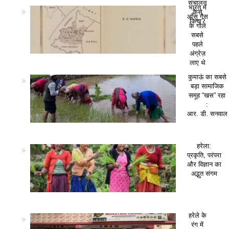
संचालन
भारत में
कैसे
आँसू गैस
किया?
के गोले
सबसे
पहले
अंग्रेज़
लाए थे
कुमाऊं का सबसे
बड़ा सामाजिक
समूह “खस” रहा
:
आर. डी. सनवाल
हरेला:
प्रकृति, परंपरा
और विज्ञान का
अद्भुत संगम
हरेले के
रंग में