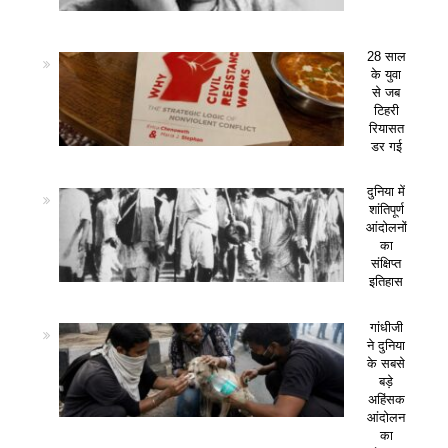
28 साल
के युवा
से जब
टिहरी
रियासत
डर गई
दुनिया में
शांतिपूर्ण
आंदोलनों
का
संक्षिप्त
इतिहास
गांधीजी
ने दुनिया
के सबसे
बड़े
अहिंसक
आंदोलन
का