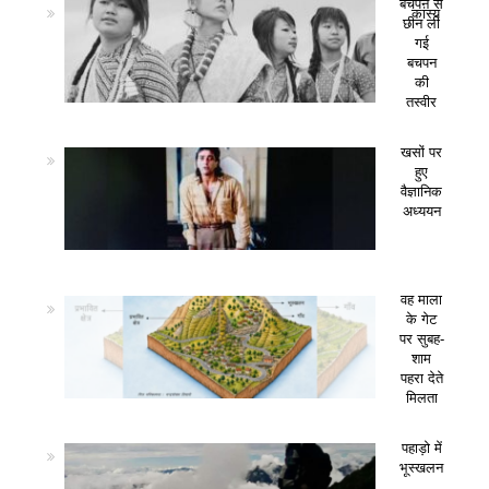
बचपन से
कांस्य
छीन ली
गई
बचपन
की
तस्वीर
खसों पर
हुए
वैज्ञानिक
अध्ययन
वह माला
के गेट
पर सुबह-
शाम
पहरा देते
मिलता
पहाड़ो में
भूस्खलन