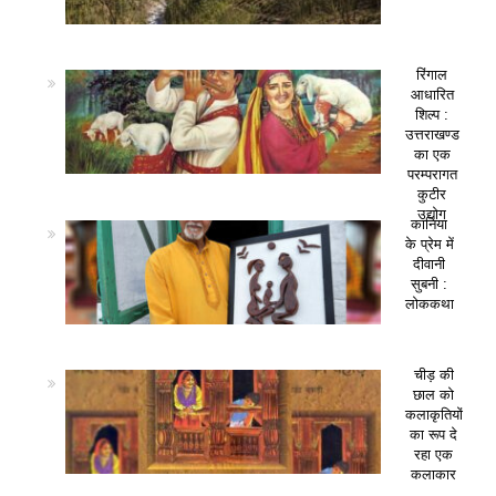
रिंगाल
आधारित
शिल्प :
उत्तराखण्ड
का एक
परम्परागत
कुटीर
उद्योग
कानिया
के प्रेम में
दीवानी
सुबनी :
लोककथा
चीड़ की
छाल को
कलाकृतियों
का रूप दे
रहा एक
कलाकार