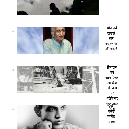
जर्मन की
लड़ाई
और
रुद्रनाथ
की चढाई
हिमालय
की
सामाजिक-
आर्थिक
संरचना
पर
प्रोफेसर
पूरन चंद्र
हैप्पी
जोशी
बर्थडे
कॉर्बेट
साहब