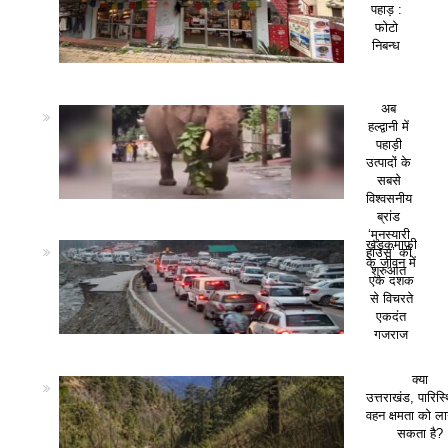
पहाड़ :
फोटो
निबन्ध
अब
हल्द्वानी में
पहाड़ी
उत्पादों के
सबसे
विश्वसनीय
ब्रांड
‘मुनस्यारी
खड़कमाफी
हाउस’ की
के जीवन में
शुरुआत
एक दशक
से विचरते
एकदंत
गजराज
क्या
उत्तराखंड, पारिस
वहन क्षमता को ला
सकता है?