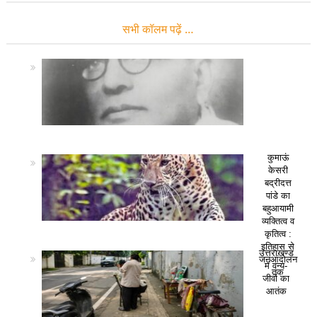
सभी कॉलम पढ़ें …
कुमाऊं
केसरी
बद्रीदत्त
पांडे का
बहुआयामी
व्यक्तित्व व
कृतित्व :
इतिहास से
उत्तराखण्ड
जनआंदोलन
में वन्य-
तक
जीवों का
आतंक