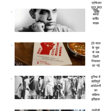
प्रोफेसर
पूरन चंद्र
हैप्पी
जोशी
बर्थडे
कॉर्बेट
साहब
28 साल
के युवा
से जब
टिहरी
रियासत
डर गई
दुनिया में
शांतिपूर्ण
आंदोलनों
का
संक्षिप्त
इतिहास
गांधीजी