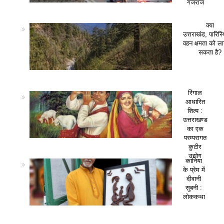
गजराज
क्या
उत्तराखंड, पारिस
वहन क्षमता को ला
सकता है?
रिंगाल
आधारित
शिल्प :
उत्तराखण्ड
का एक
परम्परागत
कुटीर
उद्योग
कानिया
के प्रेम में
दीवानी
सुबनी :
लोककथा