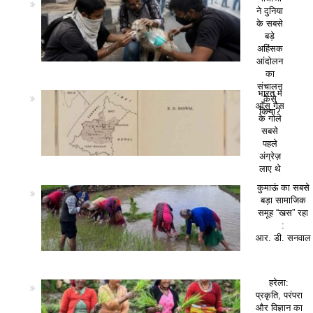
ने दुनिया
के सबसे
बड़े
अहिंसक
आंदोलन
का
संचालन
भारत में
कैसे
आँसू गैस
किया?
के गोले
सबसे
पहले
अंग्रेज़
लाए थे
कुमाऊं का सबसे
बड़ा सामाजिक
समूह “खस” रहा
:
आर. डी. सनवाल
हरेला:
प्रकृति, परंपरा
और विज्ञान का