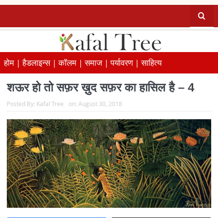
होम |
हैडलाइन्स |
कॉलम |
समाज |
पर्यावरण |
साहित्य
शऊर हो तो सफ़र ख़ुद सफ़र का हासिल है – 4
Posted By:
Kafal Tree
on:
August 30, 2018