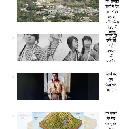
की उन्नति
शर्मा ने देश
का गौरव
बढ़ाया,
कॉमनवेल्थ
-26 में
जीता
बचपन से
कांस्य
छीन ली
गई
बचपन
की
तस्वीर
खसों पर
हुए
वैज्ञानिक
अध्ययन
वह माला
के गेट
पर सुबह-
शाम