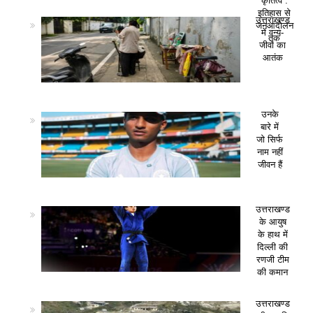
कृतित्व :
इतिहास से
उत्तराखण्ड
जनआंदोलन
में वन्य-
तक
जीवों का
आतंक
उनके
बारे में
जो सिर्फ
नाम नहीं
जीवन हैं
उत्तराखण्ड
के आयुष
के हाथ में
दिल्ली की
रणजी टीम
की कमान
उत्तराखण्ड