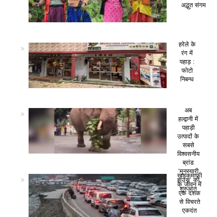
अद्भुत संगम
हरेले के
रंग में
पहाड़ :
फोटो
निबन्ध
अब
हल्द्वानी में
पहाड़ी
उत्पादों के
सबसे
विश्वसनीय
ब्रांड
‘मुनस्यारी
खड़कमाफी
हाउस’ की
के जीवन में
शुरुआत
एक दशक
से विचरते
एकदंत