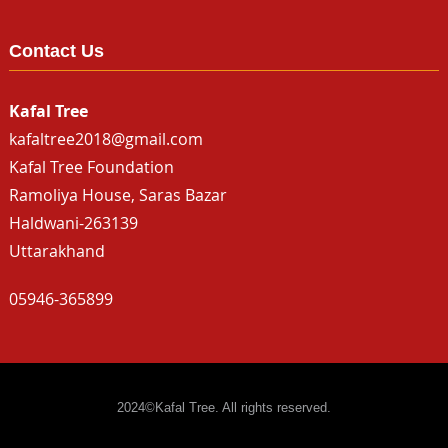
Contact Us
Kafal Tree
kafaltree2018@gmail.com
Kafal Tree Foundation
Ramoliya House, Saras Bazar
Haldwani-263139
Uttarakhand
05946-365899
2024©Kafal Tree. All rights reserved.