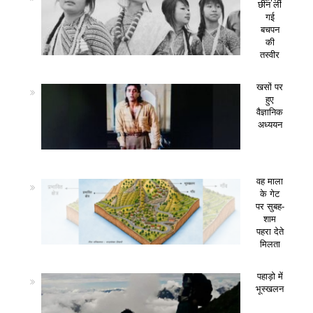
छीन ली
गई
बचपन
की
तस्वीर
खसों पर
हुए
वैज्ञानिक
अध्ययन
वह माला
के गेट
पर सुबह-
शाम
पहरा देते
मिलता
पहाड़ो में
भूस्खलन