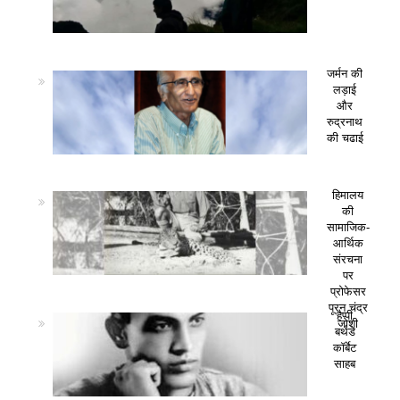
जर्मन की
लड़ाई
और
रुद्रनाथ
की चढाई
हिमालय
की
सामाजिक-
आर्थिक
संरचना
पर
प्रोफेसर
पूरन चंद्र
हैप्पी
जोशी
बर्थडे
कॉर्बेट
साहब