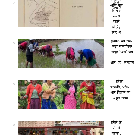
कैसे
आँसू गैस
किया?
के गोले
सबसे
पहले
अंग्रेज़
लाए थे
कुमाऊं का सबसे
बड़ा सामाजिक
समूह “खस” रहा
:
आर. डी. सनवाल
हरेला:
प्रकृति, परंपरा
और विज्ञान का
अद्भुत संगम
हरेले के
रंग में
पहाड़ :