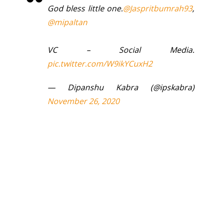
God bless little one.
@Jaspritbumrah93
,
@mipaltan
VC – Social Media.
pic.twitter.com/W9ikYCuxH2
— Dipanshu Kabra (@ipskabra)
November 26, 2020