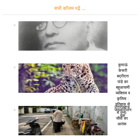
सभी कॉलम पढ़ें …
कुमाऊं
केसरी
बद्रीदत्त
पांडे का
बहुआयामी
व्यक्तित्व व
कृतित्व :
इतिहास से
उत्तराखण्ड
जनआंदोलन
में वन्य-
तक
जीवों का
आतंक