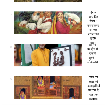
रिंगाल
आधारित
शिल्प :
उत्तराखण्ड
का एक
परम्परागत
कुटीर
उद्योग
कानिया
के प्रेम में
दीवानी
सुबनी :
लोककथा
चीड़ की
छाल को
कलाकृतियों
का रूप दे
रहा एक
कलाकार