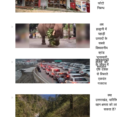
फोटो
निबन्ध
अब
हल्द्वानी में
पहाड़ी
उत्पादों के
सबसे
विश्वसनीय
ब्रांड
‘मुनस्यारी
खड़कमाफी
हाउस’ की
के जीवन में
शुरुआत
एक दशक
से विचरते
एकदंत
गजराज
क्या
उत्तराखंड, पारिस
वहन क्षमता को ला
सकता है?