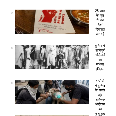
28 साल
के युवा
से जब
टिहरी
रियासत
डर गई
दुनिया में
शांतिपूर्ण
आंदोलनों
का
संक्षिप्त
इतिहास
गांधीजी
ने दुनिया
के सबसे
बड़े
अहिंसक
आंदोलन
का
संचालन
भारत में