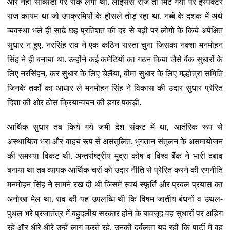
और नही सब्सिडी पर रोक लगी थी. लाइसेंस राज तो मिट गया पर इंस्पेक्टर
राज कायम था जो उपक्रमियों के हौसले तोड़ रहा था. नब्बे के दशक में अर्थ
व्यवस्था भले ही साढ़े छह प्रतिशत की दर से बढ़ी पर लोगों के किये अपेक्षित
सुधार न हुए. नरसिंह राव ने एक कठिन रास्ता चुना जिसका नक्शा मनमोहन
सिंह ने ही बनाया था. उन्होंने कई कमेटियों का गठन किया जैसे बैंक सुधारों के
लिए नरसिंहन, कर सुधार के लिए चेलैया, बीमा सुधार के लिए मल्होत्रा समिति
जिनके तर्कों का आधार ले मनमोहन सिंह ने विकास की उदार सुधार प्रेरित
दिशा की ओर ठोस क्रियान्वयन की डगर पकड़ी.
आर्थिक सुधार तब किये गये जभी देश संकट में था, आतंरिक रूप से
अस्थायित्व भरा और वाहय रूप से असंतुलित. भुगतान संतुलन के असमायोजन
की समस्या विकट थी. अन्तर्राष्ट्रीय मुद्रा कोष व विश्व बैंक ने भारी दबाव
बनाया था तब व्यापक आर्थिक चरों को उदार नीति से प्रेरित करने की रणनीति
मनमोहन सिंह ने सामने रख दी थी जिसमें स्वयं स्फूर्ति और प्रबल प्रयास का
अनोखा मेल था. राव की यह उपलब्धि थी कि विषम जातीय बंधनों व उथल-
पुथल भरे प्रजातंत्र में बहुदलीय सरकार होने के बावजूद वह सुधारों पर अडिग
रहे और धीरे-धीरे उन्हें लागू करते रहे. उनकी दुर्बलता यह रही कि पार्टी में वह