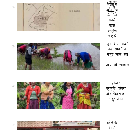
संचालन
भारत में
कैसे
आँसू गैस
किया?
के गोले
सबसे
पहले
अंग्रेज़
लाए थे
कुमाऊं का सबसे
बड़ा सामाजिक
समूह “खस” रहा
:
आर. डी. सनवाल
हरेला:
प्रकृति, परंपरा
और विज्ञान का
अद्भुत संगम
हरेले के
रंग में