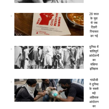
28 साल
के युवा
से जब
टिहरी
रियासत
डर गई
दुनिया में
शांतिपूर्ण
आंदोलनों
का
संक्षिप्त
इतिहास
गांधीजी
ने दुनिया
के सबसे
बड़े
अहिंसक
आंदोलन
का