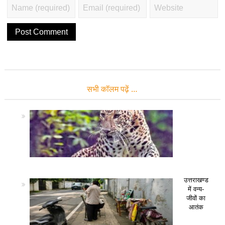
सभी कॉलम पढ़ें …
उत्तराखण्ड
में वन्य-
जीवों का
आतंक