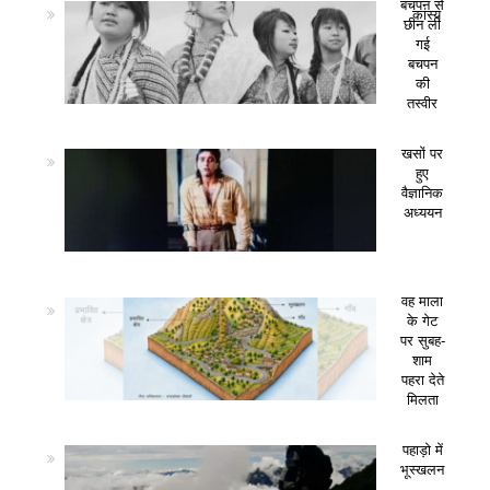
बचपन से
कांस्य
छीन ली
गई
बचपन
की
तस्वीर
खसों पर
हुए
वैज्ञानिक
अध्ययन
वह माला
के गेट
पर सुबह-
शाम
पहरा देते
मिलता
पहाड़ो में
भूस्खलन