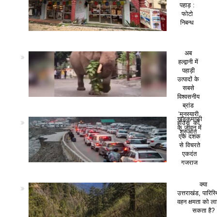
पहाड़ :
फोटो
निबन्ध
अब
हल्द्वानी में
पहाड़ी
उत्पादों के
सबसे
विश्वसनीय
ब्रांड
‘मुनस्यारी
खड़कमाफी
हाउस’ की
के जीवन में
शुरुआत
एक दशक
से विचरते
एकदंत
गजराज
क्या
उत्तराखंड, पारिस
वहन क्षमता को ला
सकता है?