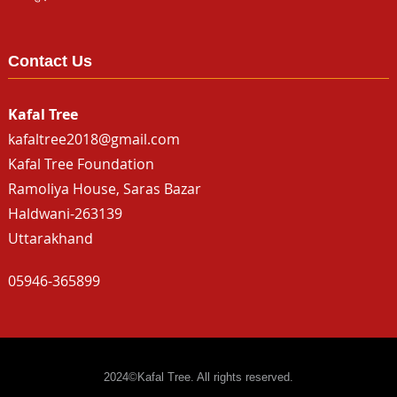
Contact Us
Kafal Tree
kafaltree2018@gmail.com
Kafal Tree Foundation
Ramoliya House, Saras Bazar
Haldwani-263139
Uttarakhand
05946-365899
2024©Kafal Tree. All rights reserved.