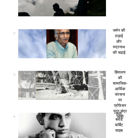
जर्मन की
लड़ाई
और
रुद्रनाथ
की चढाई
हिमालय
की
सामाजिक-
आर्थिक
संरचना
पर
प्रोफेसर
पूरन चंद्र
हैप्पी
जोशी
बर्थडे
कॉर्बेट
साहब