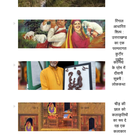
रिंगाल
आधारित
शिल्प :
उत्तराखण्ड
का एक
परम्परागत
कुटीर
उद्योग
कानिया
के प्रेम में
दीवानी
सुबनी :
लोककथा
चीड़ की
छाल को
कलाकृतियों
का रूप दे
रहा एक
कलाकार