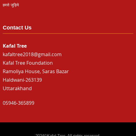
हमसे जुड़िये
Contact Us
Kafal Tree
kafaltree2018@gmail.com
Kafal Tree Foundation
Ramoliya House, Saras Bazar
Haldwani-263139
Uttarakhand
05946-365899
2024©Kafal Tree. All rights reserved.