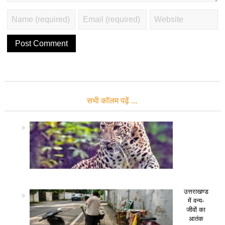
सभी कॉलम पढ़ें …
उत्तराखण्ड
में वन्य-
जीवों का
आतंक