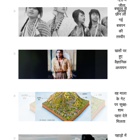
जीता
बचपन से
कांस्य
छीन ली
गई
बचपन
की
तस्वीर
खसों पर
हुए
वैज्ञानिक
अध्ययन
वह माला
के गेट
पर सुबह-
शाम
पहरा देते
मिलता
पहाड़ो में