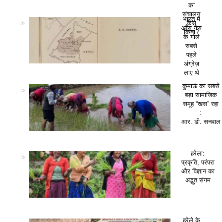
का
संचालन
भारत में
कैसे
आँसू गैस
किया?
के गोले
सबसे
पहले
अंग्रेज़
लाए थे
कुमाऊं का सबसे
बड़ा सामाजिक
समूह “खस” रहा
:
आर. डी. सनवाल
हरेला:
प्रकृति, परंपरा
और विज्ञान का
अद्भुत संगम
हरेले के