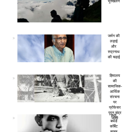
भूस्खलन
जर्मन की
लड़ाई
और
रुद्रनाथ
की चढाई
हिमालय
की
सामाजिक-
आर्थिक
संरचना
पर
प्रोफेसर
पूरन चंद्र
हैप्पी
जोशी
बर्थडे
कॉर्बेट
साहब