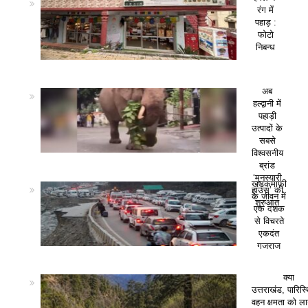
रंग में
पहाड़ :
फोटो
निबन्ध
अब
हल्द्वानी में
पहाड़ी
उत्पादों के
सबसे
विश्वसनीय
ब्रांड
‘मुनस्यारी
खड़कमाफी
हाउस’ की
के जीवन में
शुरुआत
एक दशक
से विचरते
एकदंत
गजराज
क्या
उत्तराखंड, पारिस
वहन क्षमता को ला