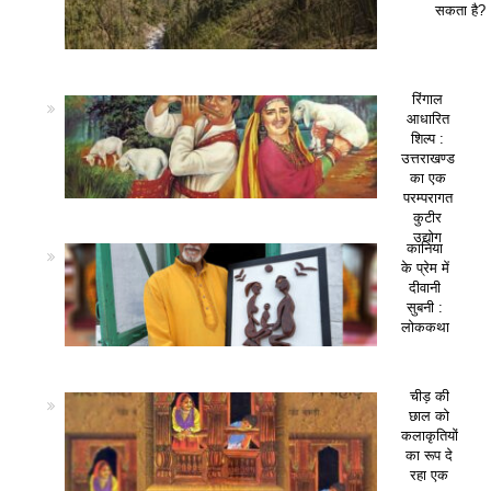
सकता है?
रिंगाल
आधारित
शिल्प :
उत्तराखण्ड
का एक
परम्परागत
कुटीर
उद्योग
कानिया
के प्रेम में
दीवानी
सुबनी :
लोककथा
चीड़ की
छाल को
कलाकृतियों
का रूप दे
रहा एक