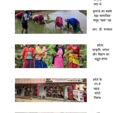
लाए थे
कुमाऊं का सबसे
बड़ा सामाजिक
समूह “खस” रहा
:
आर. डी. सनवाल
हरेला:
प्रकृति, परंपरा
और विज्ञान का
अद्भुत संगम
हरेले के
रंग में
पहाड़ :
फोटो
निबन्ध