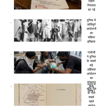
टिहरी
रियासत
डर गई
दुनिया में
शांतिपूर्ण
आंदोलनों
का
संक्षिप्त
इतिहास
गांधीजी
ने दुनिया
के सबसे
बड़े
अहिंसक
आंदोलन
का
संचालन
भारत में
कैसे
आँसू गैस
किया?
के गोले
सबसे
पहले
अंग्रेज़