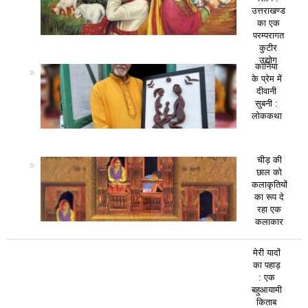
उत्तराखण्ड
का एक
परम्परागत
कुटीर
उद्योग
कानिया
के प्रेम में
दीवानी
सुबनी :
लोककथा
चीड़ की
छाल को
कलाकृतियों
का रूप दे
रहा एक
कलाकार
मेरी यादों
का पहाड़
: एक
बहुआयामी
किताब