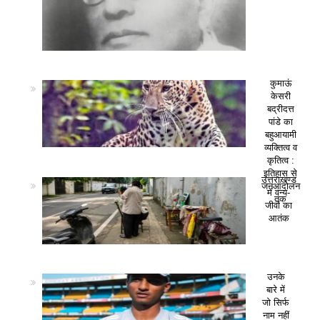
कुमाऊं
केसरी
बद्रीदत्त
पांडे का
बहुआयामी
व्यक्तित्व व
कृतित्व :
इतिहास से
उत्तराखण्ड
जनआंदोलन
में वन्य-
तक
जीवों का
आतंक
उनके
बारे में
जो सिर्फ
नाम नहीं