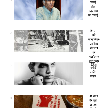
लड़ाई
और
रुद्रनाथ
की चढाई
हिमालय
की
सामाजिक-
आर्थिक
संरचना
पर
प्रोफेसर
पूरन चंद्र
हैप्पी
जोशी
बर्थडे
कॉर्बेट
साहब
28 साल
के युवा
से जब