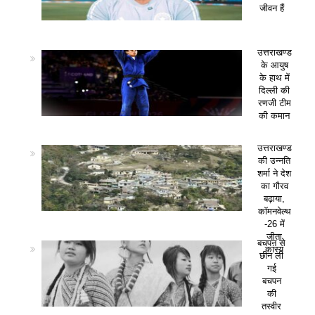
जीवन हैं
उत्तराखण्ड
के आयुष
के हाथ में
दिल्ली की
रणजी टीम
की कमान
उत्तराखण्ड
की उन्नति
शर्मा ने देश
का गौरव
बढ़ाया,
कॉमनवेल्थ
-26 में
जीता
बचपन से
कांस्य
छीन ली
गई
बचपन
की
तस्वीर