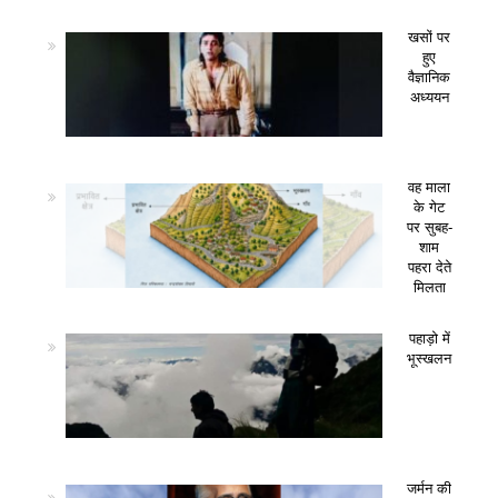
खसों पर
हुए
वैज्ञानिक
अध्ययन
वह माला
के गेट
पर सुबह-
शाम
पहरा देते
मिलता
पहाड़ो में
भूस्खलन
जर्मन की