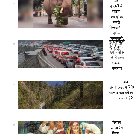
अब
हल्द्वानी में
पहाड़ी
उत्पादों के
सबसे
विश्वसनीय
ब्रांड
‘मुनस्यारी
खड़कमाफी
हाउस’ की
के जीवन में
शुरुआत
एक दशक
से विचरते
एकदंत
गजराज
क्या
उत्तराखंड, पारिस
वहन क्षमता को ला
सकता है?
रिंगाल
आधारित
शिल्प :