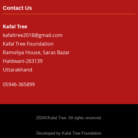
Contact Us
Kafal Tree
kafaltree2018@gmail.com
Kafal Tree Foundation
Ramoliya House, Saras Bazar
Haldwani-263139
Uttarakhand
05946-365899
2024©Kafal Tree. All rights reserved.
Developed by Kafal Tree Foundation