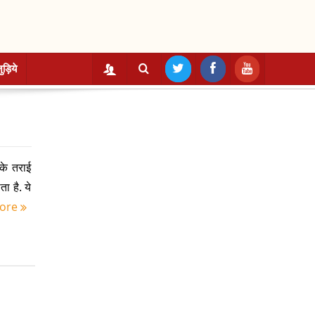
ुड़िये
के तराई
ा है. ये
ore