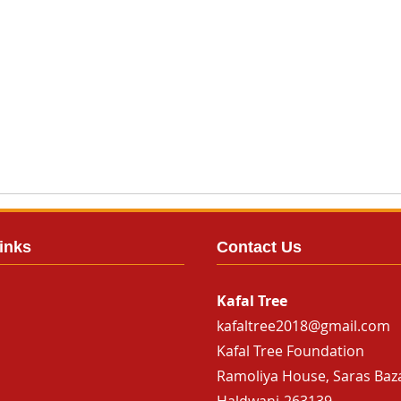
inks
Contact Us
Kafal Tree
kafaltree2018@gmail.com
Kafal Tree Foundation
Ramoliya House, Saras Baz