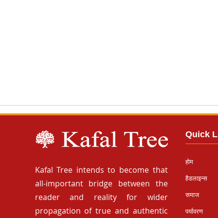
Quick L
होम
Kafal Tree intends to become that
हैडलाइन्स
all-important bridge between the
समाज
reader and reality for wider
propagation of true and authentic
पर्यावरण