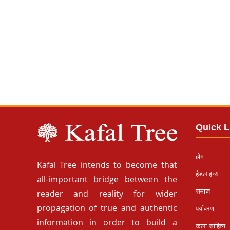
Quick L
होम
Kafal Tree intends to become that
हैडलाइन्स
all-important bridge between the
समाज
reader and reality for wider
propagation of true and authentic
पर्यावरण
information in order to build a
कला साहित्य