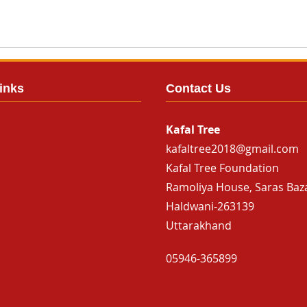
inks
Contact Us
Kafal Tree
kafaltree2018@gmail.com
Kafal Tree Foundation
Ramoliya House, Saras Baz
Haldwani-263139
Uttarakhand
05946-365899