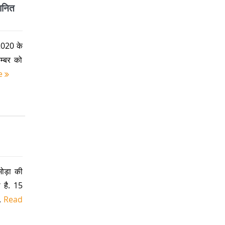
मानित
2020 के
वम्बर को
e
ोड़ा की
 है. 15
.
Read