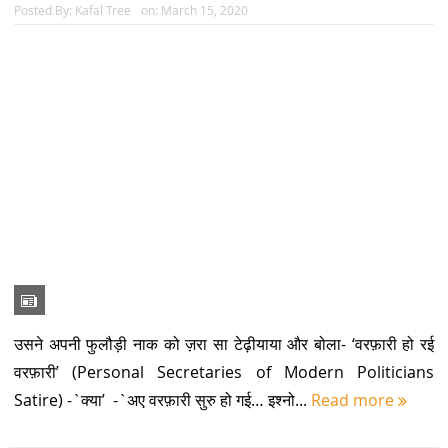
1
2
3
4
5
6
POPULAR POSTS
कुमाऊं केसरी बद्रीदत्त पांडे का बहुआयामी व्यक्तित्व व कृतित्व : इतिहास से जनआंदोलन
तक
उत्तराखण्ड में वन्य-जीवों का आतंक
उनके बारे में जो सिर्फ नाम नहीं जीवन हैं
उत्तराखण्ड के आयुष के हाथ में दिल्ली की रणजी टीम की कमान
उत्तराखण्ड की उन्नति शर्मा ने देश का गौरव बढ़ाया, कॉमनवेल्थ -26 में जीता कांस्य
बचपन से छीन ली गई बचपन की तस्वीर
खसों पर हुए वैज्ञानिक अध्ययन
वह माला के गेट पर सुबह-शाम पहरा देते मिलता