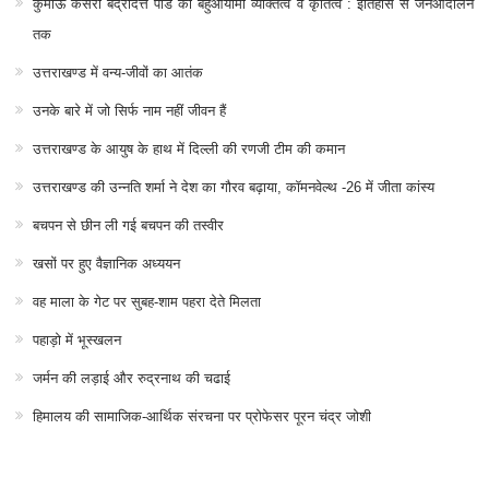
Kafal Tree intends to become that all-important bridge
between the reader and reality for wider propagation of
true and authentic information in order to build a more
responsible and knowledgeable society.
Quick Links
होम
हैडलाइन्स
समाज
पर्यावरण