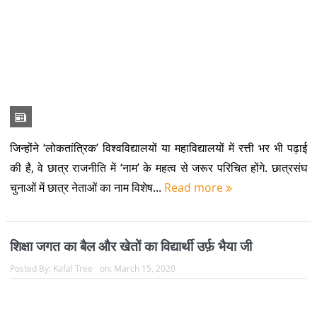
उसने अपनी फुलौड़ी नाक को ज़रा सा टेढ़ीयाया और बोला- ‘वरफ़ारी हो रई
वरफ़ारी’ (Personal Secretaries of Modern Politicians
Satire) -`क्या’ -`अए वरफ़ारी सुरु हो गई… इश्नो...
Read more
पुस्तक मेले से लौटे कविराज नूर बहोड़ापुरी भारी अवसाद में हैं