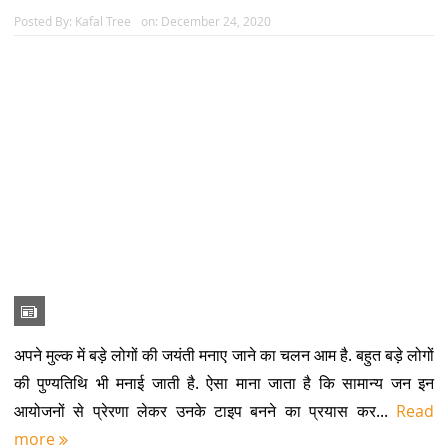
Posted By:
Kafal Tree
on:
December 24, 2020
अपने मुल्क में बड़े लोगों की जयंती मनाए जाने का चलन आम है. बहुत बड़े लोगों
की पुण्यतिथि भी मनाई जाती है. ऐसा माना जाता है कि सामान्य जन इन
आयोजनों से प्रेरणा लेकर उनके टाइप बनने का प्रयास कर...
Read
more
ट्वीट कराओ – कोरोना भगाओ
Posted By:
Kafal Tree
on:
December 23, 2020
उनकी टैस्ट रिपोर्ट अभी-अभी पॉजिटिव आयी है. ये एन्टीजन टैस्ट बताया जा
रहा है. वो हमेशा ही एन्टी जन रहे हैं, रिपोर्ट तो पॉजिटिव आनी ही थी. उन्होंने