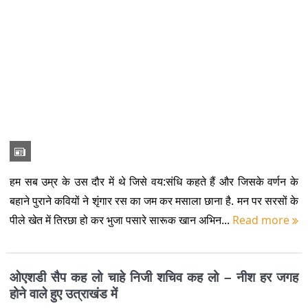
Posted By:
Girish Lohani
on:
January 23, 2020
कविराज नूर बहोड़ापुरी के बारे में ख़बर मिली कि पुस्तक मेले से लौट कर वे
भारी अवसाद (डिप्रेशन) में चले गए हैं. इतना कि उनको मानसिक आरोग्यशाला
में भर्ती कराना पड़ा. मैं उनको देखने के लिए अस्पत...
Read more
पर्वत पुत्र और हिल क्वीन
Posted By:
Kafal Tree
on:
December 13, 2019
शस्यश्यामला देवभूमि की सड़क से साढ़े छत्तीस डिग्री का कोण बनाती
सवारियों से लदी केमू की यह बस हल्द्वानी टेढ़ी पुलिया पर मेरे दाएं कंधे को
फ्लाइंग भुक्की देती निकल गयी. दिमाग़ ने कहा लै फ़ोटो...
Read more