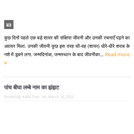
चुनाओं में छात्र नेताओं का नाम विशेष...
Read more
शिक्षा जगत का बैल और खेतों का विद्यार्थी उर्फ़ भैया जी
Posted By:
Kafal Tree
on:
March 15, 2020
हम सब उम्र के उस दौर में थे जिसे वय:संधि कहते हैं और जिसके वर्णन के
बहाने पुराने कवियों ने शृंगार रस का जम कर मसाला छाना है. मन पर सरसों के
पीले खेत में तिरछा हो कर भुजा पसारे सारूक खान अभिन...
Read more
ओएशडी सैप कह लो चाहे निजी शचिव कह लो – नीश हर जगह
होने वाले हुए उत्राखंड में
Posted By:
Kafal Tree
on:
March 15, 2020