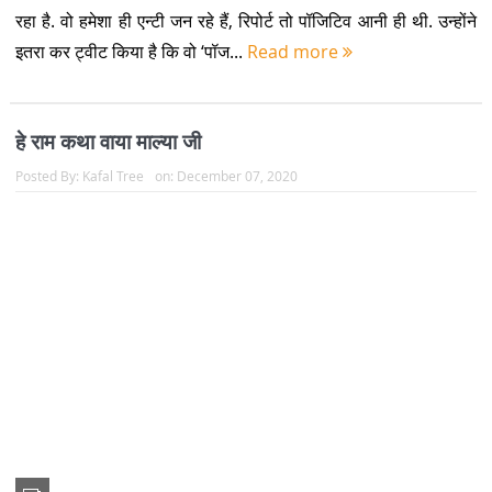
उद्योगपति माल्या के तहख़ाने का माल देखकर मंत्री की आँखें चुंधिया गईं “वाह
माल्या जी ! आपका किंगफिशर तो काफ़ी कुछ बटोर लाया है.” Satire Vijay
malya by Umesh Tewari Vishwaas...
Read more
अपने देश में शायरों के जो किस्से चलते हैं उनसे लगता है कि वे
पढ़ते-लिखते नहीं थे
Posted By:
Kafal Tree
on:
July 24, 2020
कुछ दिनों पहले एक बड़े शायर की संक्षिप्त जीवनी और उनकी रचनाएँ पढ़ने का
अवसर मिला. उनकी जीवनी कुछ इस तरह थी-वह (शायर) धीरे-धीरे शराब के
नशे में डूबने लगा. जन्मदिनांक, जन्मस्थान के बाद जीवनीका...
Read more