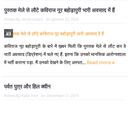
पहाड़ो में भूस्खलन
जर्मन की लड़ाई और रुद्रनाथ की चढाई
हिमालय की सामाजिक-आर्थिक संरचना पर प्रोफेसर पूरन चंद्र जोशी
हैप्पी बर्थडे कॉर्बेट साहब
28 साल के युवा से जब टिहरी रियासत डर गई
दुनिया में शांतिपूर्ण आंदोलनों का संक्षिप्त इतिहास
गांधीजी ने दुनिया के सबसे बड़े अहिंसक आंदोलन का संचालन कैसे किया?
भारत में आँसू गैस के गोले सबसे पहले अंग्रेज़ लाए थे
कुमाऊं का सबसे बड़ा सामाजिक समूह “खस” रहा : आर. डी. सनवाल
हरेला: प्रकृति, परंपरा और विज्ञान का अद्भुत संगम
हरेले के रंग में पहाड़ : फोटो निबन्ध
अब हल्द्वानी में पहाड़ी उत्पादों के सबसे विश्वसनीय ब्रांड ‘मुनस्यारी हाउस’ की शुरुआत