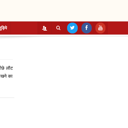
ुड़िये
पीछे लौट
लिखने का