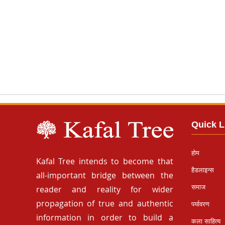
Quick L
होम
Kafal Tree intends to become that
हैडलाइन्स
all-important bridge between the
समाज
reader and reality for wider
propagation of true and authentic
पर्यावरण
information in order to build a
कला साहित्य