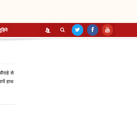
ुड़िये
चौराहे से
ायें हाथ