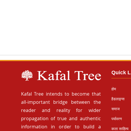
Quick L
होम
Kafal Tree intends to become that
हैडलाइन्स
all-important bridge between the
समाज
reader and reality for wider
propagation of true and authentic
पर्यावरण
information in order to build a
कला साहित्य