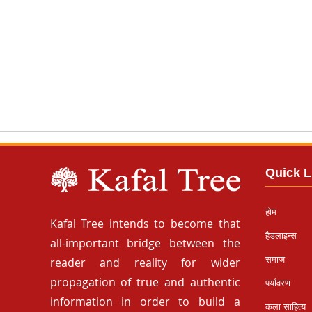
Quick L
होम
Kafal Tree intends to become that
हैडलाइन्स
all-important bridge between the
समाज
reader and reality for wider
propagation of true and authentic
पर्यावरण
information in order to build a
कला साहित्य