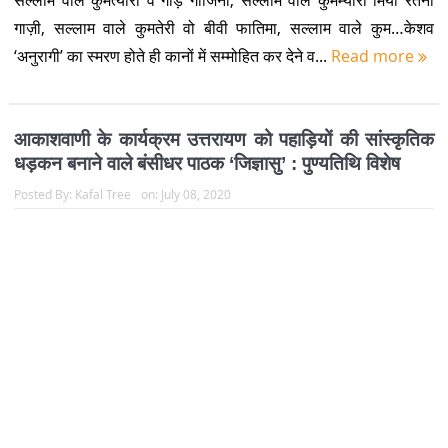
सल्लाम वाले कुमत्यारा वे गौड़ गाजिना, सल्लाम वाले कुमम्यारा मियां रतना
गाज़ी, सल्लाम वाले कुमतेरी वो बीवी फातिमा, सल्लाम वाले कुम…केशव
‘अनुरागी’ का स्मरण होते ही कानों में सम्मोहित कर देने व...
Read more
आकाशवाणी के कार्यक्रम उत्तरायण को पहाड़ियों की सांस्कृतिक
धड़कन बनाने वाले बंसीधर पाठक ‘जिज्ञासु’ : पुण्यतिथि विशेष
Posted By:
Kafal Tree
on:
July 08, 2020
कोई 30-31 वर्ष तक आकाशवाणी के शॉर्ट वेव 61.48 यानी 4480
किलोहर्ट्ज पर रोज शाम सुदूर पर्वतीय अंचल (उत्तराखण्ड) के श्रोता ठीक शाम
5.45 बजे सुनते थे दो सुपरिचित आवाजें –उत्तरायण का श्रोता...
Read
more