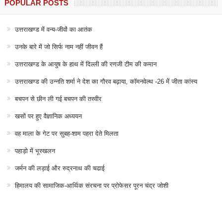
खसों पर हुए वैज्ञानिक अध्ययन
वह माला के गेट पर सुबह-शाम पहरा देते मिलता
पहाड़ो में भूस्खलन
जर्मन की लड़ाई और रुद्रनाथ की चढाई
हिमालय की सामाजिक-आर्थिक संरचना पर प्रोफेसर पूरन चंद्र जोशी
हैप्पी बर्थडे कॉर्बेट साहब
28 साल के युवा से जब टिहरी रियासत डर गई
दुनिया में शांतिपूर्ण आंदोलनों का संक्षिप्त इतिहास
गांधीजी ने दुनिया के सबसे बड़े अहिंसक आंदोलन का संचालन कैसे किया?
भारत में आँसू गैस के गोले सबसे पहले अंग्रेज़ लाए थे
कुमाऊं का सबसे बड़ा सामाजिक समूह “खस” रहा : आर. डी. सनवाल
हरेला: प्रकृति, परंपरा और विज्ञान का अद्भुत संगम
हरेले के रंग में पहाड़ : फोटो निबन्ध