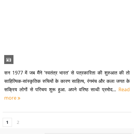
सन 1977 में जब मैंने ‘स्वतंत्र भारत’ से पत्रकारिता की शुरुआत की तो
साहित्यिक-सांस्कृतिक रुचियों के कारण साहित्य, रंगमंच और कला जगत के
सक्रिय लोगों से परिचय शुरू हुआ. अपने वरिष्ठ साथी प्रमोद...
Read
more
1
2
POPULAR POSTS
उत्तराखण्ड में वन्य-जीवों का आतंक
उनके बारे में जो सिर्फ नाम नहीं जीवन हैं
उत्तराखण्ड के आयुष के हाथ में दिल्ली की रणजी टीम की कमान
उत्तराखण्ड की उन्नति शर्मा ने देश का गौरव बढ़ाया, कॉमनवेल्थ -26 में जीता कांस्य
बचपन से छीन ली गई बचपन की तस्वीर