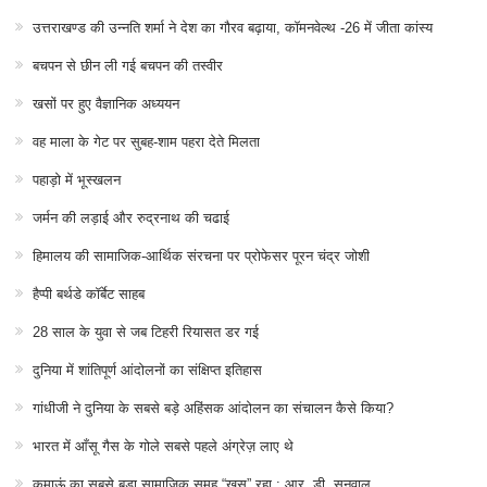
उत्तराखण्ड की उन्नति शर्मा ने देश का गौरव बढ़ाया, कॉमनवेल्थ -26 में जीता कांस्य
बचपन से छीन ली गई बचपन की तस्वीर
खसों पर हुए वैज्ञानिक अध्ययन
वह माला के गेट पर सुबह-शाम पहरा देते मिलता
पहाड़ो में भूस्खलन
जर्मन की लड़ाई और रुद्रनाथ की चढाई
हिमालय की सामाजिक-आर्थिक संरचना पर प्रोफेसर पूरन चंद्र जोशी
हैप्पी बर्थडे कॉर्बेट साहब
28 साल के युवा से जब टिहरी रियासत डर गई
दुनिया में शांतिपूर्ण आंदोलनों का संक्षिप्त इतिहास
गांधीजी ने दुनिया के सबसे बड़े अहिंसक आंदोलन का संचालन कैसे किया?
भारत में आँसू गैस के गोले सबसे पहले अंग्रेज़ लाए थे
कुमाऊं का सबसे बड़ा सामाजिक समूह “खस” रहा : आर. डी. सनवाल