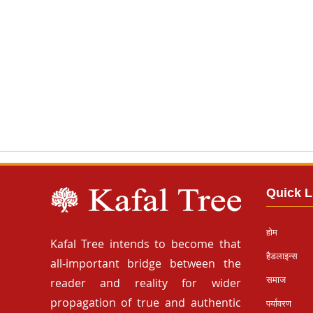
Quick L
होम
Kafal Tree intends to become that
हैडलाइन्स
all-important bridge between the
समाज
reader and reality for wider
propagation of true and authentic
पर्यावरण