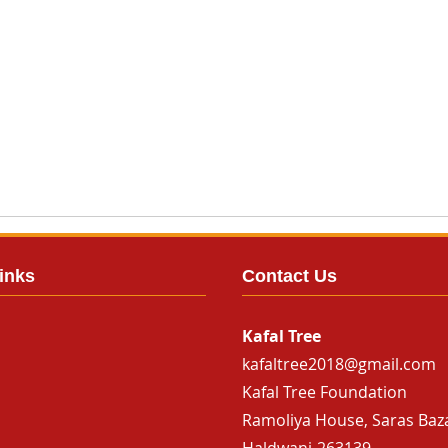
inks
Contact Us
Kafal Tree
kafaltree2018@gmail.com
Kafal Tree Foundation
Ramoliya House, Saras Baz