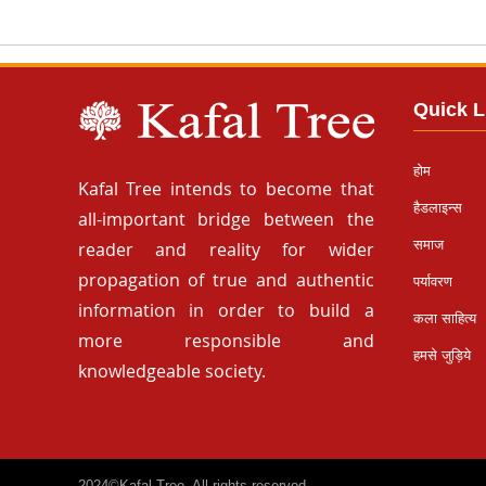
Quick L
होम
Kafal Tree intends to become that
हैडलाइन्स
all-important bridge between the
समाज
reader and reality for wider
propagation of true and authentic
पर्यावरण
information in order to build a
कला साहित्य
more responsible and
हमसे जुड़िये
knowledgeable society.
2024©Kafal Tree. All rights reserved.