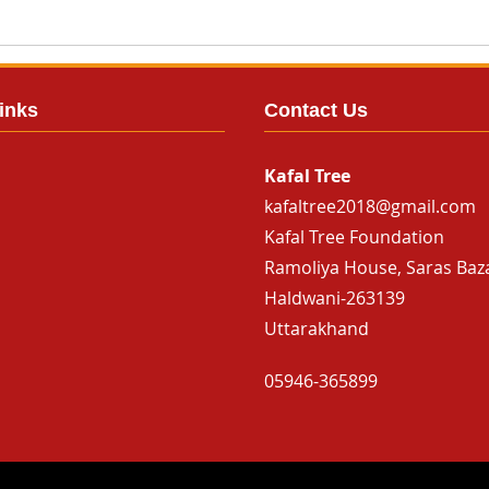
inks
Contact Us
Kafal Tree
kafaltree2018@gmail.com
Kafal Tree Foundation
Ramoliya House, Saras Baz
Haldwani-263139
Uttarakhand
05946-365899