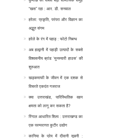
कुमाऊं का सबसे बड़ा सामाजिक समूह
“खस” रहा : आर. डी. सनवाल
हरेला: प्रकृति, परंपरा और विज्ञान का
अद्भुत संगम
हरेले के रंग में पहाड़ : फोटो निबन्ध
अब हल्द्वानी में पहाड़ी उत्पादों के सबसे
विश्वसनीय ब्रांड ‘मुनस्यारी हाउस’ की
शुरुआत
खड़कमाफी के जीवन में एक दशक से
विचरते एकदंत गजराज
क्या उत्तराखंड, पारिस्थितिक वहन
क्षमता को लागू कर सकता है?
रिंगाल आधारित शिल्प : उत्तराखण्ड का
एक परम्परागत कुटीर उद्योग
कानिया के प्रेम में दीवानी सुबनी :