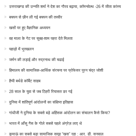
उत्तराखण्ड की उन्नति शर्मा ने देश का गौरव बढ़ाया, कॉमनवेल्थ -26 में जीता कांस्य
बचपन से छीन ली गई बचपन की तस्वीर
खसों पर हुए वैज्ञानिक अध्ययन
वह माला के गेट पर सुबह-शाम पहरा देते मिलता
पहाड़ो में भूस्खलन
जर्मन की लड़ाई और रुद्रनाथ की चढाई
हिमालय की सामाजिक-आर्थिक संरचना पर प्रोफेसर पूरन चंद्र जोशी
हैप्पी बर्थडे कॉर्बेट साहब
28 साल के युवा से जब टिहरी रियासत डर गई
दुनिया में शांतिपूर्ण आंदोलनों का संक्षिप्त इतिहास
गांधीजी ने दुनिया के सबसे बड़े अहिंसक आंदोलन का संचालन कैसे किया?
भारत में आँसू गैस के गोले सबसे पहले अंग्रेज़ लाए थे
कुमाऊं का सबसे बड़ा सामाजिक समूह “खस” रहा : आर. डी. सनवाल