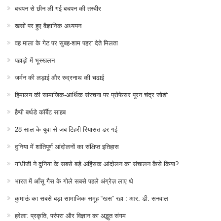
बचपन से छीन ली गई बचपन की तस्वीर
खसों पर हुए वैज्ञानिक अध्ययन
वह माला के गेट पर सुबह-शाम पहरा देते मिलता
पहाड़ो में भूस्खलन
जर्मन की लड़ाई और रुद्रनाथ की चढाई
हिमालय की सामाजिक-आर्थिक संरचना पर प्रोफेसर पूरन चंद्र जोशी
हैप्पी बर्थडे कॉर्बेट साहब
28 साल के युवा से जब टिहरी रियासत डर गई
दुनिया में शांतिपूर्ण आंदोलनों का संक्षिप्त इतिहास
गांधीजी ने दुनिया के सबसे बड़े अहिंसक आंदोलन का संचालन कैसे किया?
भारत में आँसू गैस के गोले सबसे पहले अंग्रेज़ लाए थे
कुमाऊं का सबसे बड़ा सामाजिक समूह “खस” रहा : आर. डी. सनवाल
हरेला: प्रकृति, परंपरा और विज्ञान का अद्भुत संगम