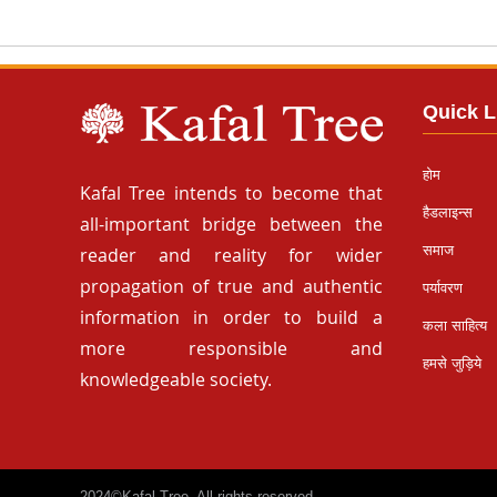
Quick L
होम
Kafal Tree intends to become that
हैडलाइन्स
all-important bridge between the
समाज
reader and reality for wider
propagation of true and authentic
पर्यावरण
information in order to build a
कला साहित्य
more responsible and
हमसे जुड़िये
knowledgeable society.
2024©Kafal Tree. All rights reserved.