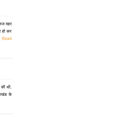
ंकज महर
ार हो कर
..
Read
त की थी.
राखंड के