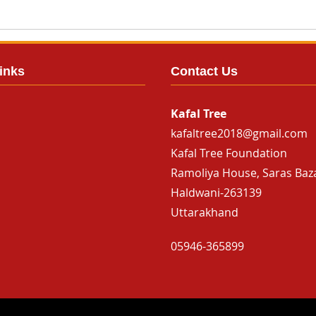
inks
Contact Us
Kafal Tree
kafaltree2018@gmail.com
Kafal Tree Foundation
Ramoliya House, Saras Baz
Haldwani-263139
Uttarakhand
05946-365899