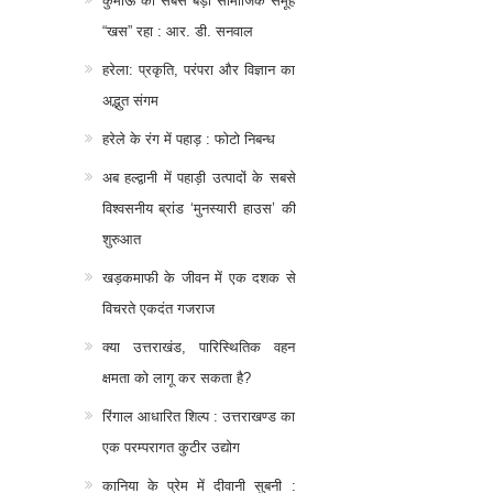
कुमाऊं का सबसे बड़ा सामाजिक समूह
“खस” रहा : आर. डी. सनवाल
हरेला: प्रकृति, परंपरा और विज्ञान का
अद्भुत संगम
हरेले के रंग में पहाड़ : फोटो निबन्ध
अब हल्द्वानी में पहाड़ी उत्पादों के सबसे
विश्वसनीय ब्रांड ‘मुनस्यारी हाउस’ की
शुरुआत
खड़कमाफी के जीवन में एक दशक से
विचरते एकदंत गजराज
क्या उत्तराखंड, पारिस्थितिक वहन
क्षमता को लागू कर सकता है?
रिंगाल आधारित शिल्प : उत्तराखण्ड का
एक परम्परागत कुटीर उद्योग
कानिया के प्रेम में दीवानी सुबनी :