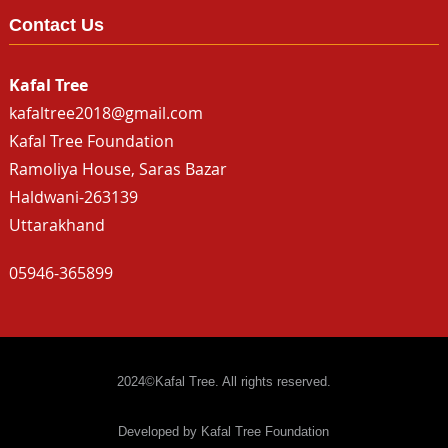
Contact Us
Kafal Tree
kafaltree2018@gmail.com
Kafal Tree Foundation
Ramoliya House, Saras Bazar
Haldwani-263139
Uttarakhand
05946-365899
2024©Kafal Tree. All rights reserved.
Developed by Kafal Tree Foundation