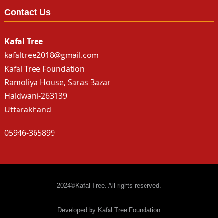
Contact Us
Kafal Tree
kafaltree2018@gmail.com
Kafal Tree Foundation
Ramoliya House, Saras Bazar
Haldwani-263139
Uttarakhand
05946-365899
2024©Kafal Tree. All rights reserved.
Developed by Kafal Tree Foundation