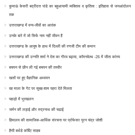
बचपन से छीन ली गई बचपन की तस्वीर
खसों पर हुए वैज्ञानिक अध्ययन
वह माला के गेट पर सुबह-शाम पहरा देते मिलता
पहाड़ो में भूस्खलन
जर्मन की लड़ाई और रुद्रनाथ की चढाई
हिमालय की सामाजिक-आर्थिक संरचना पर प्रोफेसर पूरन चंद्र जोशी
हैप्पी बर्थडे कॉर्बेट साहब
28 साल के युवा से जब टिहरी रियासत डर गई
दुनिया में शांतिपूर्ण आंदोलनों का संक्षिप्त इतिहास
गांधीजी ने दुनिया के सबसे बड़े अहिंसक आंदोलन का संचालन कैसे किया?
भारत में आँसू गैस के गोले सबसे पहले अंग्रेज़ लाए थे
कुमाऊं का सबसे बड़ा सामाजिक समूह “खस” रहा : आर. डी. सनवाल
हरेला: प्रकृति, परंपरा और विज्ञान का अद्भुत संगम