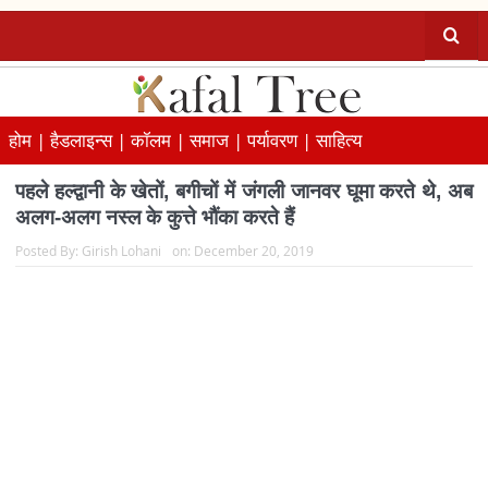
होम |
हैडलाइन्स |
कॉलम |
समाज |
पर्यावरण |
साहित्य
पहले हल्द्वानी के खेतों, बगीचों में जंगली जानवर घूमा करते थे, अब
अलग-अलग नस्ल के कुत्ते भौंका करते हैं
Posted By:
Girish Lohani
on:
December 20, 2019
आज स्थिति बिल्कुल अलग हो गई है पूरा हल्द्वानी और उसके आसपास के मीलों
तक फैले गांव फतेहपुर, लामाचौड़, लालकुआं और रामपुर रोड के गांव सब
कंक्रीट के जंगल में परिवर्तित हो गए हैं. एक गली, दूसरी,...
Read more