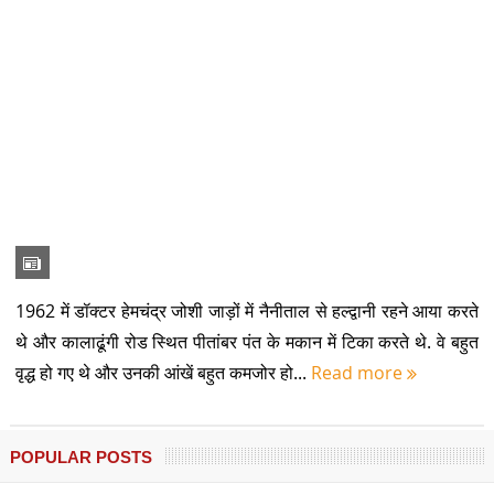
1962 में डॉक्टर हेमचंद्र जोशी जाड़ों में नैनीताल से हल्द्वानी रहने आया करते
थे और कालाढूंगी रोड स्थित पीतांबर पंत के मकान में टिका करते थे. वे बहुत
वृद्ध हो गए थे और उनकी आंखें बहुत कमजोर हो...
Read more
POPULAR POSTS
कुमाऊं केसरी बद्रीदत्त पांडे का बहुआयामी व्यक्तित्व व कृतित्व : इतिहास से जनआंदोलन
तक
उत्तराखण्ड में वन्य-जीवों का आतंक
उनके बारे में जो सिर्फ नाम नहीं जीवन हैं
उत्तराखण्ड के आयुष के हाथ में दिल्ली की रणजी टीम की कमान
उत्तराखण्ड की उन्नति शर्मा ने देश का गौरव बढ़ाया, कॉमनवेल्थ -26 में जीता कांस्य