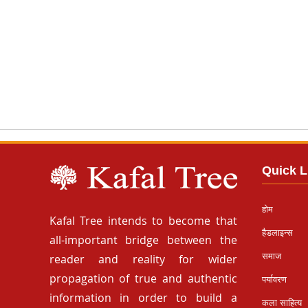
Quick L
होम
Kafal Tree intends to become that
हैडलाइन्स
all-important bridge between the
समाज
reader and reality for wider
propagation of true and authentic
पर्यावरण
information in order to build a
कला साहित्य