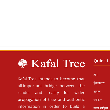
Quick L
होम
Kafal Tree intends to become that
हैडलाइन्स
all-important bridge between the
समाज
reader and reality for wider
propagation of true and authentic
पर्यावरण
information in order to build a
कला साहित्य