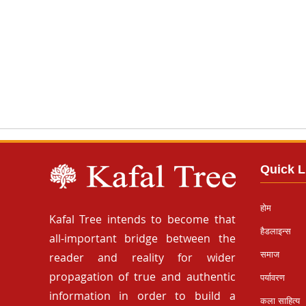
Quick L
होम
Kafal Tree intends to become that
हैडलाइन्स
all-important bridge between the
समाज
reader and reality for wider
propagation of true and authentic
पर्यावरण
information in order to build a
कला साहित्य