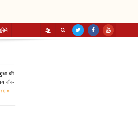
ुड़िये
 हुआ की
जाय नॉन-
ore