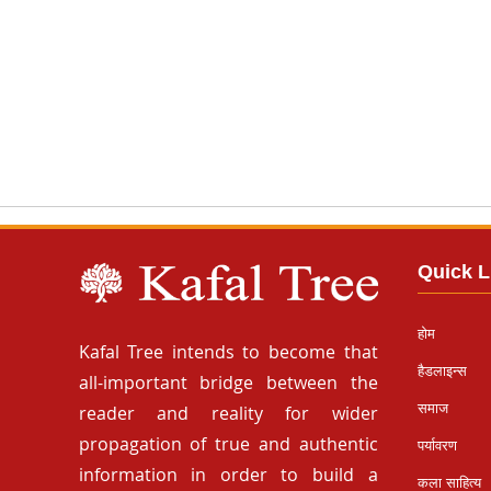
Quick L
होम
Kafal Tree intends to become that
हैडलाइन्स
all-important bridge between the
समाज
reader and reality for wider
propagation of true and authentic
पर्यावरण
information in order to build a
कला साहित्य