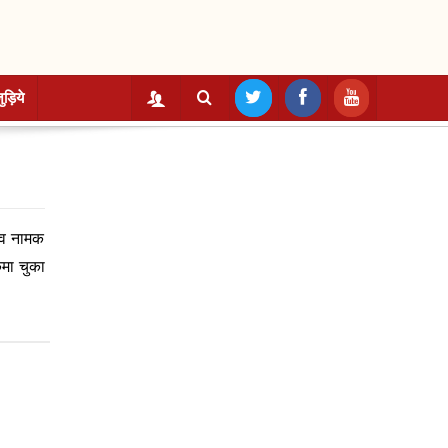
ुड़िये
ांव नामक
कमा चुका