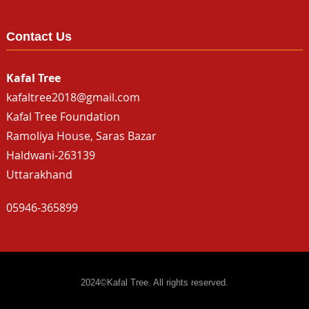
Contact Us
Kafal Tree
kafaltree2018@gmail.com
Kafal Tree Foundation
Ramoliya House, Saras Bazar
Haldwani-263139
Uttarakhand
05946-365899
2024©Kafal Tree. All rights reserved.