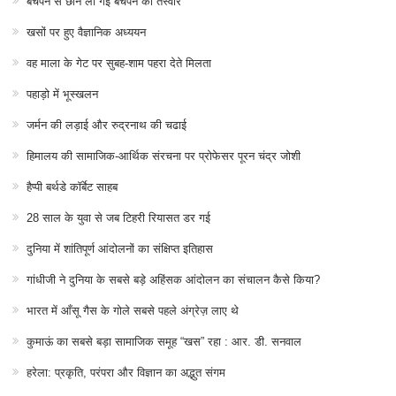
बचपन से छीन ली गई बचपन की तस्वीर
खसों पर हुए वैज्ञानिक अध्ययन
वह माला के गेट पर सुबह-शाम पहरा देते मिलता
पहाड़ो में भूस्खलन
जर्मन की लड़ाई और रुद्रनाथ की चढाई
हिमालय की सामाजिक-आर्थिक संरचना पर प्रोफेसर पूरन चंद्र जोशी
हैप्पी बर्थडे कॉर्बेट साहब
28 साल के युवा से जब टिहरी रियासत डर गई
दुनिया में शांतिपूर्ण आंदोलनों का संक्षिप्त इतिहास
गांधीजी ने दुनिया के सबसे बड़े अहिंसक आंदोलन का संचालन कैसे किया?
भारत में आँसू गैस के गोले सबसे पहले अंग्रेज़ लाए थे
कुमाऊं का सबसे बड़ा सामाजिक समूह “खस” रहा : आर. डी. सनवाल
हरेला: प्रकृति, परंपरा और विज्ञान का अद्भुत संगम