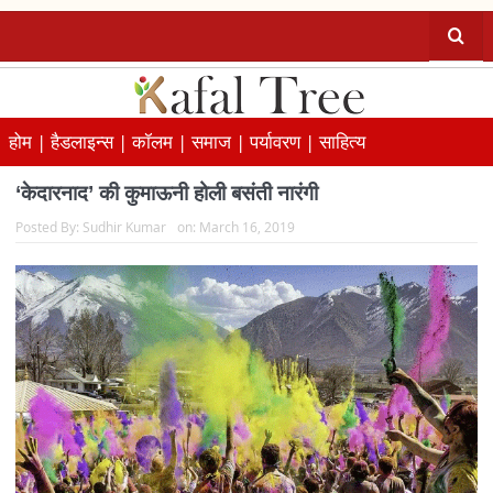
होम |
हैडलाइन्स |
कॉलम |
समाज |
पर्यावरण |
साहित्य
‘केदारनाद’ की कुमाऊनी होली बसंती नारंगी
Posted By:
Sudhir Kumar
on:
March 16, 2019