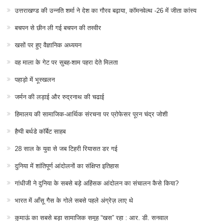
उत्तराखण्ड की उन्नति शर्मा ने देश का गौरव बढ़ाया, कॉमनवेल्थ -26 में जीता कांस्य
बचपन से छीन ली गई बचपन की तस्वीर
खसों पर हुए वैज्ञानिक अध्ययन
वह माला के गेट पर सुबह-शाम पहरा देते मिलता
पहाड़ो में भूस्खलन
जर्मन की लड़ाई और रुद्रनाथ की चढाई
हिमालय की सामाजिक-आर्थिक संरचना पर प्रोफेसर पूरन चंद्र जोशी
हैप्पी बर्थडे कॉर्बेट साहब
28 साल के युवा से जब टिहरी रियासत डर गई
दुनिया में शांतिपूर्ण आंदोलनों का संक्षिप्त इतिहास
गांधीजी ने दुनिया के सबसे बड़े अहिंसक आंदोलन का संचालन कैसे किया?
भारत में आँसू गैस के गोले सबसे पहले अंग्रेज़ लाए थे
कुमाऊं का सबसे बड़ा सामाजिक समूह “खस” रहा : आर. डी. सनवाल