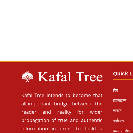
Quick L
होम
Kafal Tree intends to become that
हैडलाइन्स
all-important bridge between the
समाज
reader and reality for wider
propagation of true and authentic
पर्यावरण
information in order to build a
कला साहित्य