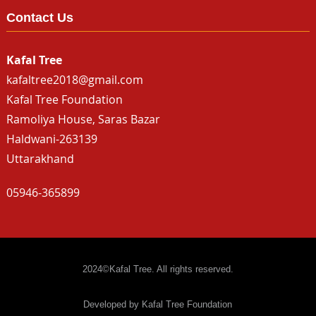
Contact Us
Kafal Tree
kafaltree2018@gmail.com
Kafal Tree Foundation
Ramoliya House, Saras Bazar
Haldwani-263139
Uttarakhand
05946-365899
2024©Kafal Tree. All rights reserved.
Developed by Kafal Tree Foundation