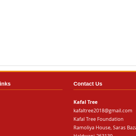
inks
Contact Us
Kafal Tree
kafaltree2018@gmail.com
Kafal Tree Foundation
Ramoliya House, Saras Baz