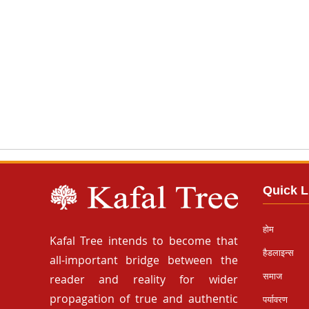
Quick L
होम
Kafal Tree intends to become that
हैडलाइन्स
all-important bridge between the
समाज
reader and reality for wider
propagation of true and authentic
पर्यावरण