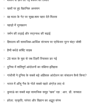
बचपन से छीन ली गई बचपन की तस्वीर
खसों पर हुए वैज्ञानिक अध्ययन
वह माला के गेट पर सुबह-शाम पहरा देते मिलता
पहाड़ो में भूस्खलन
जर्मन की लड़ाई और रुद्रनाथ की चढाई
हिमालय की सामाजिक-आर्थिक संरचना पर प्रोफेसर पूरन चंद्र जोशी
हैप्पी बर्थडे कॉर्बेट साहब
28 साल के युवा से जब टिहरी रियासत डर गई
दुनिया में शांतिपूर्ण आंदोलनों का संक्षिप्त इतिहास
गांधीजी ने दुनिया के सबसे बड़े अहिंसक आंदोलन का संचालन कैसे किया?
भारत में आँसू गैस के गोले सबसे पहले अंग्रेज़ लाए थे
कुमाऊं का सबसे बड़ा सामाजिक समूह “खस” रहा : आर. डी. सनवाल
हरेला: प्रकृति, परंपरा और विज्ञान का अद्भुत संगम