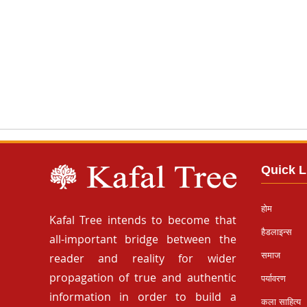
Quick L
होम
Kafal Tree intends to become that
हैडलाइन्स
all-important bridge between the
समाज
reader and reality for wider
propagation of true and authentic
पर्यावरण
information in order to build a
कला साहित्य