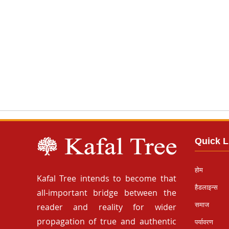
Quick L
होम
Kafal Tree intends to become that
हैडलाइन्स
all-important bridge between the
समाज
reader and reality for wider
propagation of true and authentic
पर्यावरण