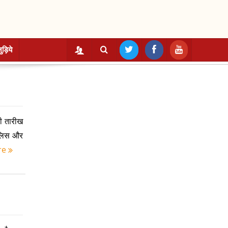
ुड़िये
ी तारीख
पुलिस और
re