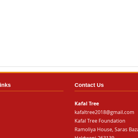
inks
Contact Us
Kafal Tree
kafaltree2018@gmail.com
Kafal Tree Foundation
Ramoliya House, Saras Baz