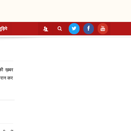
ुड़िये
े की ख़बर
मोरान कर