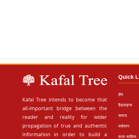
Quick L
होम
Kafal Tree intends to become that
हैडलाइन्स
all-important bridge between the
समाज
reader and reality for wider
propagation of true and authentic
पर्यावरण
information in order to build a
कला साहित्य