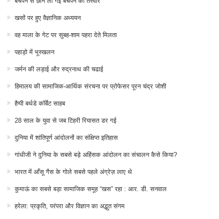
बचपन से छीन ली गई बचपन की तस्वीर
खसों पर हुए वैज्ञानिक अध्ययन
वह माला के गेट पर सुबह-शाम पहरा देते मिलता
पहाड़ो में भूस्खलन
जर्मन की लड़ाई और रुद्रनाथ की चढाई
हिमालय की सामाजिक-आर्थिक संरचना पर प्रोफेसर पूरन चंद्र जोशी
हैप्पी बर्थडे कॉर्बेट साहब
28 साल के युवा से जब टिहरी रियासत डर गई
दुनिया में शांतिपूर्ण आंदोलनों का संक्षिप्त इतिहास
गांधीजी ने दुनिया के सबसे बड़े अहिंसक आंदोलन का संचालन कैसे किया?
भारत में आँसू गैस के गोले सबसे पहले अंग्रेज़ लाए थे
कुमाऊं का सबसे बड़ा सामाजिक समूह “खस” रहा : आर. डी. सनवाल
हरेला: प्रकृति, परंपरा और विज्ञान का अद्भुत संगम