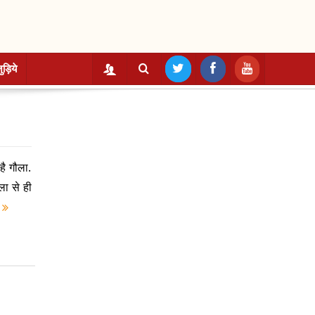
ुड़िये
है गौला.
ला से ही
e