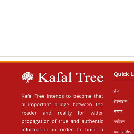
Quick L
होम
Kafal Tree intends to become that
हैडलाइन्स
all-important bridge between the
समाज
reader and reality for wider
propagation of true and authentic
पर्यावरण
information in order to build a
कला साहित्य